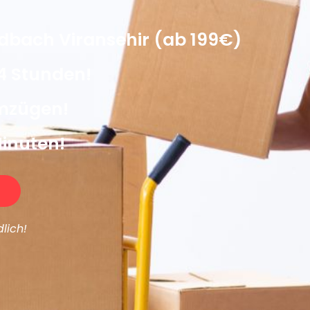
bach Viransehir (ab 199€)
4 Stunden!
Umzügen!
Minuten!
lich!