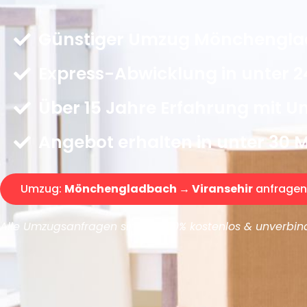
Günstiger Umzug Mönchenglad
Express-Abwicklung in unter 2
Über 15 Jahre Erfahrung mit 
Angebot erhalten in unter 30 
Umzug:
Mönchengladbach → Viransehir
anfragen
Alle Umzugsanfragen sind zu 100% kostenlos & unverbind