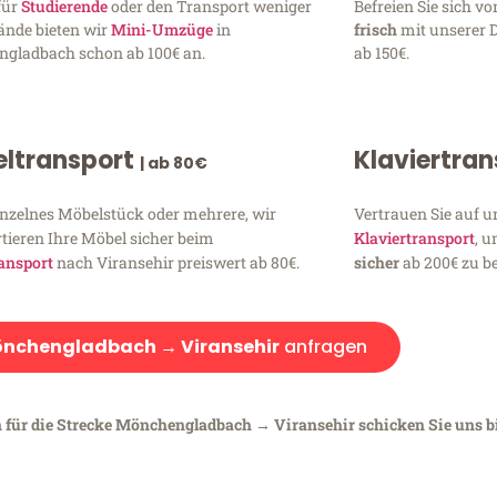
für
Studierende
oder den Transport weniger
Befreien Sie sich 
ände bieten wir
Mini-Umzüge
in
frisch
mit unserer 
gladbach schon ab 100€ an.
ab 150€.
ltransport
Klaviertra
| ab 80€
inzelnes Möbelstück oder mehrere, wir
Vertrauen Sie auf u
tieren Ihre Möbel sicher beim
Klaviertransport
, 
ansport
nach Viransehir preiswert ab 80€.
sicher
ab 200€ zu be
nchengladbach → Viransehir
anfragen
n für die Strecke Mönchengladbach → Viransehir schicken Sie uns bi