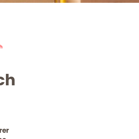
h
ch
rer
Kostenlose Beratung!