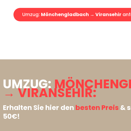
Umzug:
Mönchengladbach → Viransehir
anf
UMZUG:
MÖNCHENG
→ VIRANSEHIR:
Erhalten Sie hier den
besten Preis
& s
50€!