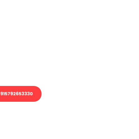
haben
en?
 Transport oder benötigen eine
 Umzug?
ser Team aus Experten freut sich,
elfen!
915792653330
nverbindliche Anfrage senden