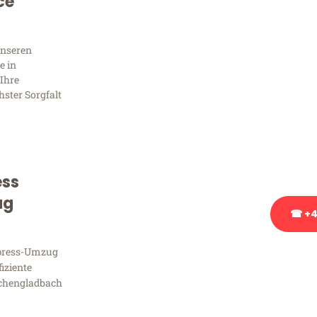
Sie 
ce
Frag
unseren
e in
Ihre
hster Sorgfalt
Sie haben Fragen zu Ihrem
Beratung bezüglich Ihres
Rufen Sie uns gerne an, un
Ihnen kostenlos weiterzuh
ess
ug
☎ +4
xpress-Umzug
Stattdessen eine u
fiziente
chengladbach