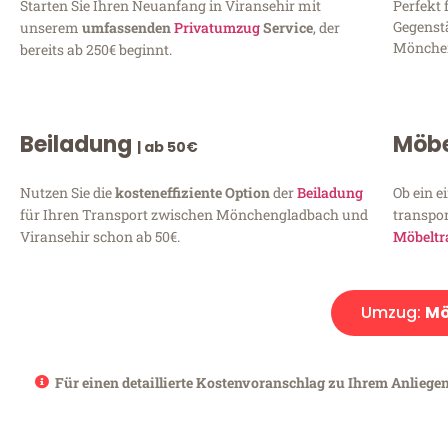
Starten Sie Ihren Neuanfang in Viransehir mit
Perfekt 
Gegenst
unserem
umfassenden
Privatumzug
Service
, der
Mönchen
bereits ab 250€ beginnt.
Beiladung
Möbe
| ab 50€
Nutzen Sie die
kosteneffiziente Option
der
Beiladung
Ob ein e
für Ihren Transport zwischen Mönchengladbach und
transpor
Viransehir schon ab 50€.
Möbeltr
Umzug:
Mö
Für einen detaillierte Kostenvoranschlag zu Ihrem Anliege