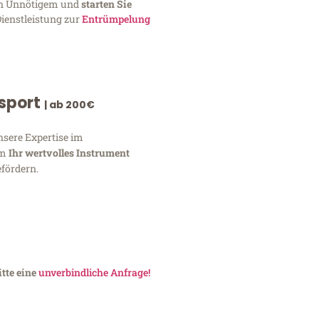
von Unnötigem und
starten Sie
Dienstleistung zur
Entrümpelung
nsport
| ab 200€
nsere Expertise im
um
Ihr wertvolles Instrument
fördern.
tte eine
unverbindliche Anfrage!