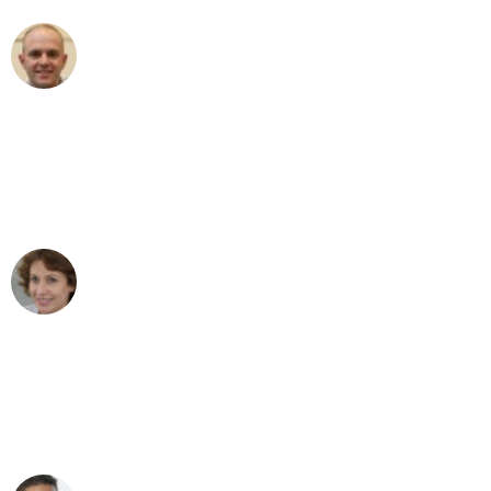
Frederik F.
Umzug in Mönchengladbach
"Besser hätte ich mir den Umzug von
Mönchengladbach nach Wien nicht
vorstellen können - DANKE!"
Maria W
Umzug von Mönchengladbach nach Wien
"Mein Klavier kam in unter 24 Stunden
ohne einen Kratzer an - ein
erstklassiger Service!"