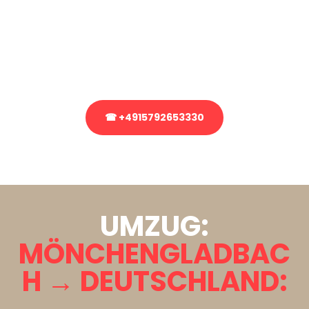
Sie haben Fragen zu Ihrem Transport oder benötigen eine Beratung
bezüglich Ihres Umzug?
Rufen Sie uns gerne an, unser Team aus Experten freut sich, Ihnen
kostenlos weiterzuhelfen!
☎ +4915792653330
Stattdessen eine unverbindliche Anfrage senden
UMZUG:
MÖNCHENGLADBAC
H → DEUTSCHLAND: