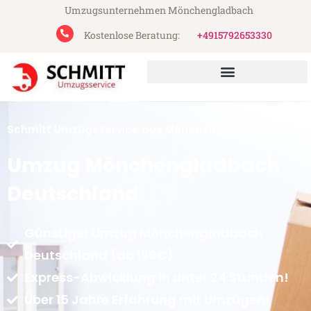
Umzugsunternehmen Mönchengladbach
Kostenlose Beratung:
+4915792653330
Schmitt Umzugsservice aus Mönchengladbach
Umzug Mönchengladbach
Deutschland
Günstiger Umzug Mönchengladbach
Deutschland (ab 199€)
Express-Abwicklung in unter 24 Stunden!
Über 15 Jahre Erfahrung mit Umzügen!