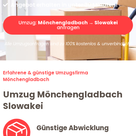
Angebot erhalten in unter 30 Minuten!
Umzug:
Mönchengladbach → Slowakei
anfragen
Alle Umzugsanfragen sind zu 100% kostenlos & unverbindlich!
Erfahrene & günstige Umzugsfirma
Mönchengladbach
Umzug Mönchengladbach
Slowakei
Günstige Abwicklung