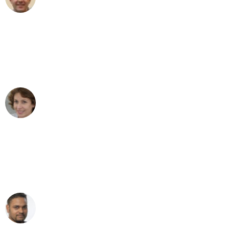
Umzug in Mönchengladbach
"Besser hätte ich mir den Umzug von
Mönchengladbach nach Wien nicht
vorstellen können - DANKE!"
Maria W
Umzug von Mönchengladbach nach Wien
"Mein Klavier kam in unter 24 Stunden
ohne einen Kratzer an - ein
erstklassiger Service!"
Ümit Y.
Klaviertransport in Mönchengladbach