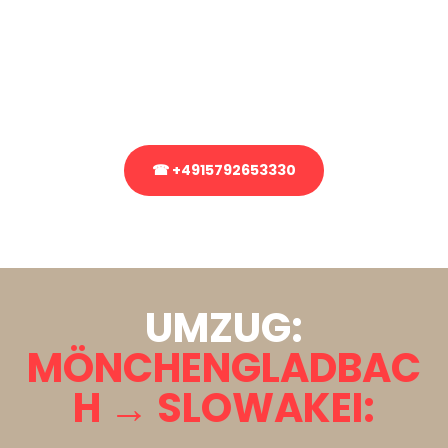
Sie haben Fragen zu Ihrem Transport oder benötigen eine Beratung
bezüglich Ihres Umzug?
Rufen Sie uns gerne an, unser Team aus Experten freut sich, Ihnen
kostenlos weiterzuhelfen!
☎ +4915792653330
Stattdessen eine unverbindliche Anfrage senden
UMZUG:
MÖNCHENGLADBAC
H → SLOWAKEI: