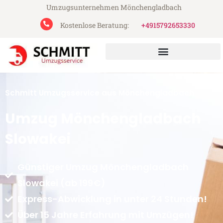
Umzugsunternehmen Mönchengladbach
Kostenlose Beratung:
+4915792653330
Schmitt Umzugsservice aus Mönchengladbach
Umzug Mönchengladbach
Slowakei
Günstiger Umzug Mönchengladbach
Slowakei (ab 199€)
Express-Abwicklung in unter 24 Stunden!
Über 15 Jahre Erfahrung mit Umzügen!