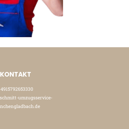
KONTAKT
+4915792653330
schmitt-umzugsservice-
nchengladbach.de