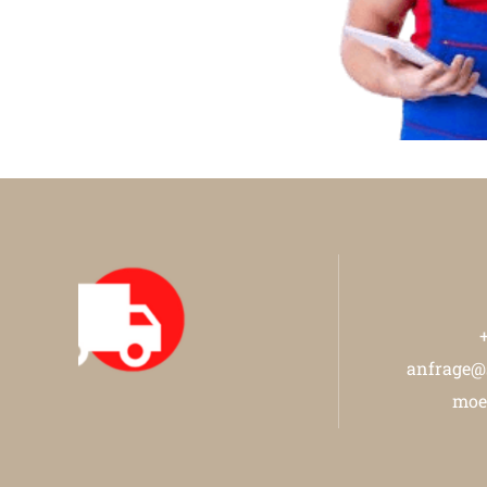
anfrage@
moe