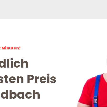
2 Minuten!
dlich
ten Preis
adbach