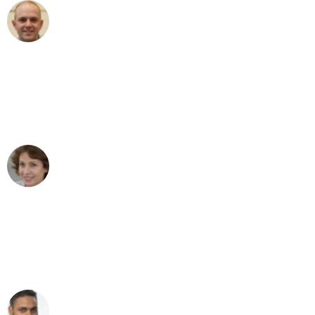
Frederik F.
Umzug in Mönchengladbach
"Besser hätte ich mir den Umzug von
Mönchengladbach nach Wien nicht
vorstellen können - DANKE!"
Maria W
Umzug von Mönchengladbach nach Wien
"Mein Klavier kam in unter 24 Stunden
ohne einen Kratzer an - ein
erstklassiger Service!"
Ümit Y.