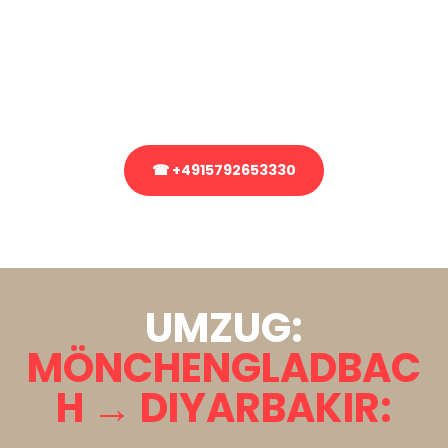
Sie haben Fragen zu Ihrem Transport oder benötigen eine Beratung
bezüglich Ihres Umzug?
Rufen Sie uns gerne an, unser Team aus Experten freut sich, Ihnen
kostenlos weiterzuhelfen!
☎ +4915792653330
Stattdessen eine unverbindliche Anfrage senden
UMZUG:
MÖNCHENGLADBAC
H → DIYARBAKIR: