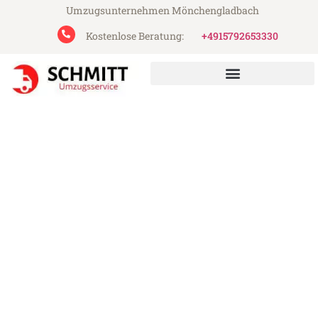
Umzugsunternehmen Mönchengladbach
Kostenlose Beratung:
+4915792653330
Schmitt Umzugsservice aus Mönchengladbach
Umzug Mönchengladbach
Diyarbakir
Günstiger Umzug Mönchengladbach
Diyarbakir (ab 199€)
Express-Abwicklung in unter 24 Stunden!
Über 15 Jahre Erfahrung mit Umzügen!