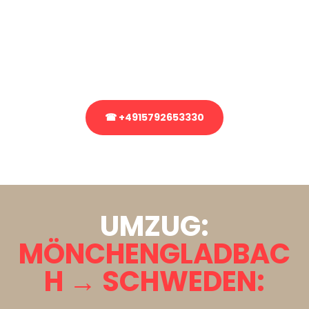
Sie haben Fragen zu Ihrem Transport oder benötigen eine Beratung
bezüglich Ihres Umzug?
Rufen Sie uns gerne an, unser Team aus Experten freut sich, Ihnen
kostenlos weiterzuhelfen!
☎ +4915792653330
Stattdessen eine unverbindliche Anfrage senden
UMZUG:
MÖNCHENGLADBAC
H → SCHWEDEN: