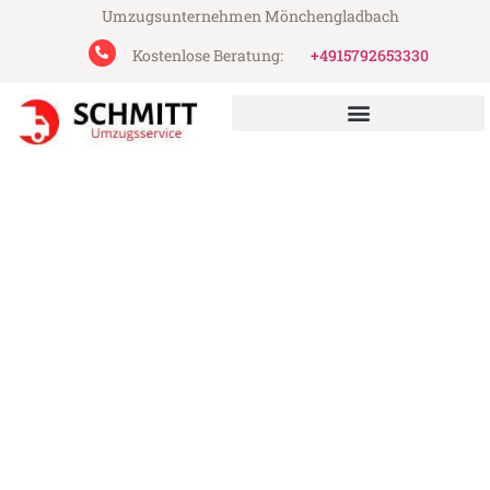
Umzugsunternehmen Mönchengladbach
Kostenlose Beratung:
+4915792653330
Schmitt Umzugsservice aus Mönchengladbach
Umzug Mönchengladbach
Schweden
Günstiger Umzug Mönchengladbach
Schweden (ab 199€)
Express-Abwicklung in unter 24 Stunden!
Über 15 Jahre Erfahrung mit Umzügen!