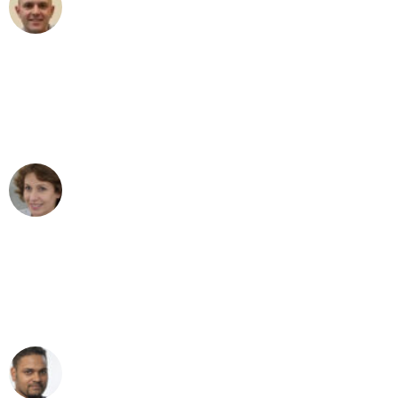
Frederik F.
Umzug in Mönchengladbach
"Besser hätte ich mir den Umzug von
Mönchengladbach nach Wien nicht
vorstellen können - DANKE!"
Maria W
Umzug von Mönchengladbach nach Wien
"Mein Klavier kam in unter 24 Stunden
ohne einen Kratzer an - ein
erstklassiger Service!"
Ümit Y.
Klaviertransport in Mönchengladbach