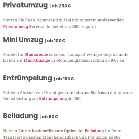
Privatumzug
| ab 250€
Starten Sie Ihren Neuanfang in Ptuj mit unserem
umfassenden
Privatumzug
Service
, der bereits ab 250€ beginnt.
Mini Umzug
| ab 100€
Perfekt für
Studierende
oder den Transport weniger Gegenstände
bieten wir
Mini-Umzüge
in Mönchengladbach schon ab 100€ an.
Entrümpelung
| ab 150€
Befreien Sie sich von Unnötigem und
starten Sie frisch
mit unserer
Dienstleistung zur
Entrümpelung
ab 150€.
Beiladung
| ab 50€
Nutzen Sie die
kosteneffiziente Option
der
Beiladung
für Ihren
Transport zwischen Mönchengladbach und Ptuj schon ab 50€.