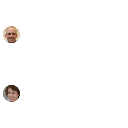
Umzugsservice für ihren
außergewöhnlichen Service!"
Frederik F.
Umzug in Mönchengladbach
"Besser hätte ich mir den Umzug von
Mönchengladbach nach Wien nicht
vorstellen können - DANKE!"
Maria W
Umzug von Mönchengladbach nach Wien
"Mein Klavier kam in unter 24 Stunden
ohne einen Kratzer an - ein