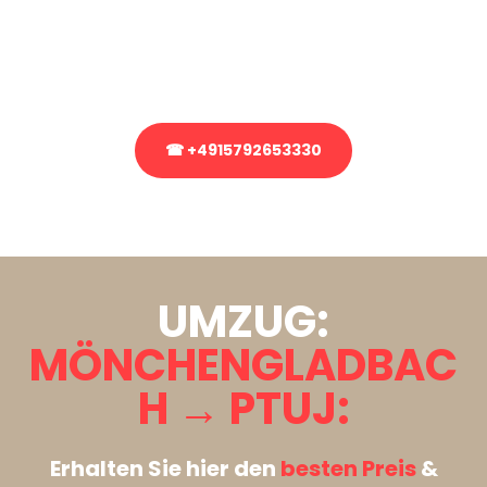
bezüglich Ihres Umzug?
Rufen Sie uns gerne an, unser Team aus Experten freut sich, Ihnen
kostenlos weiterzuhelfen!
☎ +4915792653330
Stattdessen eine unverbindliche Anfrage senden
UMZUG:
MÖNCHENGLADBAC
H → PTUJ:
Erhalten Sie hier den
besten Preis
&