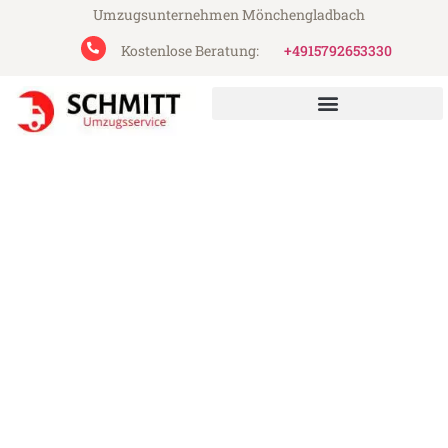
Umzugsunternehmen Mönchengladbach
Kostenlose Beratung:
+4915792653330
Schmitt Umzugsservice aus Mönchengladbach
Umzug Mönchengladbach
Ptuj
Günstiger Umzug Mönchengladbach Ptuj
(ab 199€)
Express-Abwicklung in unter 24 Stunden!
Über 15 Jahre Erfahrung mit Umzügen!