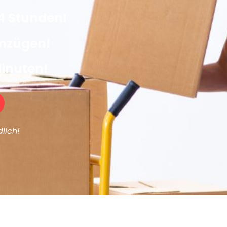
4 Stunden!
Umzügen!
Minuten!
lich!