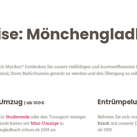
eise: Mönchengla
Maribor? Entdecken Sie unsere vielfältigen und kosteneffizienten D
sind, Ihren Bedürfnissen gerecht zu werden und den Übergang so rei
 Umzug
Entrümpel
| ab 100€
für
Studierende
oder den Transport weniger
Befreien Sie sich 
ände bieten wir
Mini-Umzüge
in
frisch
mit unserer 
gladbach schon ab 100€ an.
ab 150€.