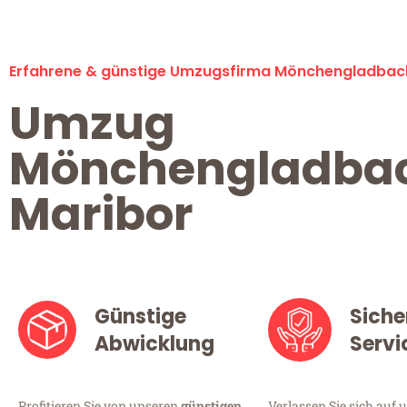
Erfahrene & günstige Umzugsfirma Mönchengladbac
Umzug
Mönchengladba
Maribor
Günstige
Siche
Abwicklung
Servi
Profitieren Sie von unseren
günstigen
Verlassen Sie sich auf 