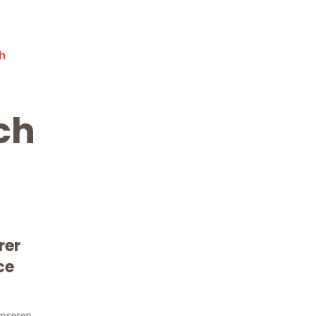
h
ch
rer
Kostenlose Beratung!
Sie 
ce
unseren