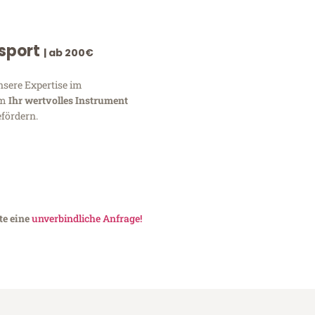
nsport
| ab 200€
nsere Expertise im
um
Ihr wertvolles Instrument
fördern.
te eine
unverbindliche Anfrage!