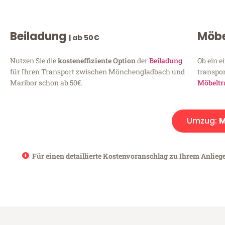
Beiladung
Möbe
| ab 50€
Nutzen Sie die
kosteneffiziente Option
der
Beiladung
Ob ein e
für Ihren Transport zwischen Mönchengladbach und
transpor
Maribor schon ab 50€.
Möbeltr
Umzug:
M
Für einen detaillierte Kostenvoranschlag zu Ihrem Anlieg