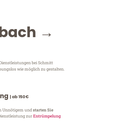
dbach →
ienstleistungen bei Schmitt
bungslos wie möglich zu gestalten.
ung
| ab 150€
von Unnötigem und
starten Sie
Dienstleistung zur
Entrümpelung