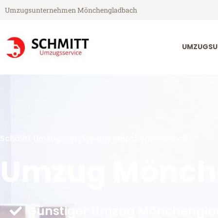
Umzugsunternehmen Mönchengladbach
UMZUGSU
Schmitt Umzugsservice aus Mönchengladbach
Umzug Mönch
Günstiger Umzug Mönchengla