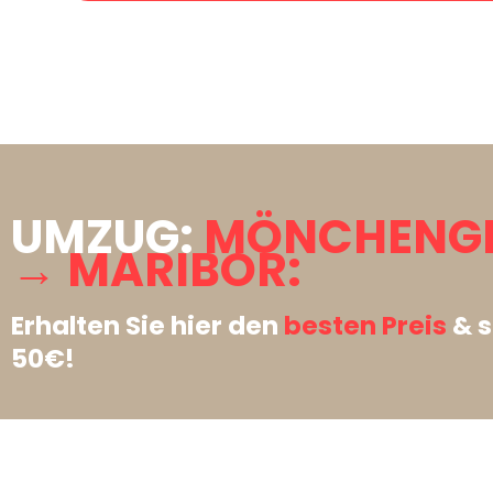
UMZUG:
MÖNCHENG
→ MARIBOR:
Erhalten Sie hier den
besten Preis
& s
50€!