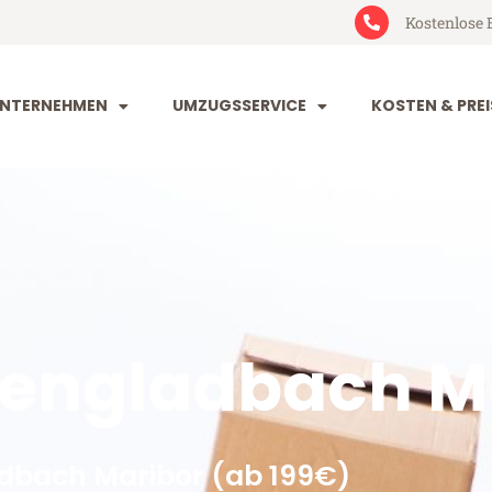
Kostenlose 
NTERNEHMEN
UMZUGSSERVICE
KOSTEN & PREI
engladbach M
dbach Maribor (ab 199€)