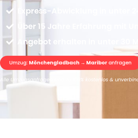
Express-Abwicklung in unter 2
Über 15 Jahre Erfahrung mit 
Angebot erhalten in unter 30 
Umzug:
Mönchengladbach → Maribor
anfragen
Alle Umzugsanfragen sind zu 100% kostenlos & unverbind