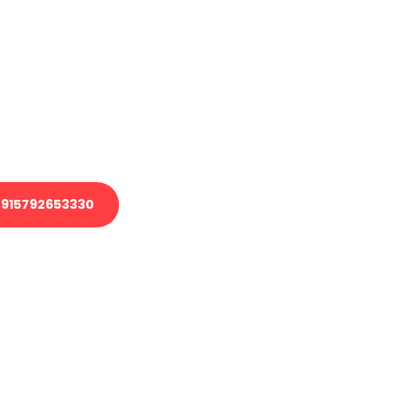
en?
 Transport oder benötigen eine
 Umzug?
ser Team aus Experten freut sich,
elfen!
915792653330
nverbindliche Anfrage senden