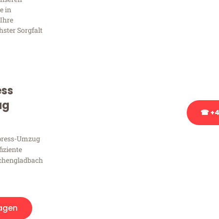
Frag
e in
Ihre
hster Sorgfalt
Sie haben Fragen zu Ihrem
Beratung bezüglich Ihres
Rufen Sie uns gerne an, un
Ihnen kostenlos weiterzuh
ess
ug
☎ +4
xpress-Umzug
Stattdessen eine u
fiziente
chengladbach
agen