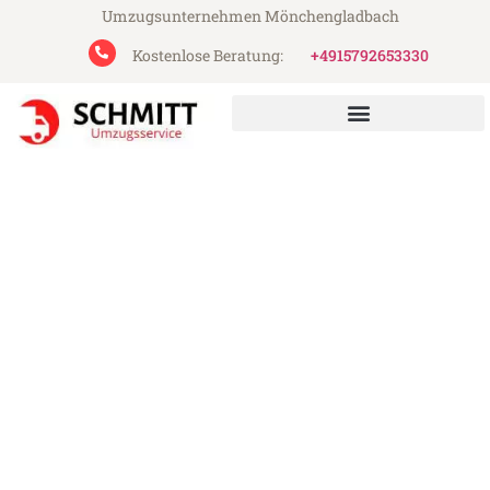
Umzugsunternehmen Mönchengladbach
Kostenlose Beratung:
+4915792653330
Schmitt Umzugsservice aus Mönchengladbach
Umzug Mönchengladbach
Kranj
Günstiger Umzug Mönchengladbach Kranj
(ab 199€)
Express-Abwicklung in unter 24 Stunden!
Über 15 Jahre Erfahrung mit Umzügen!