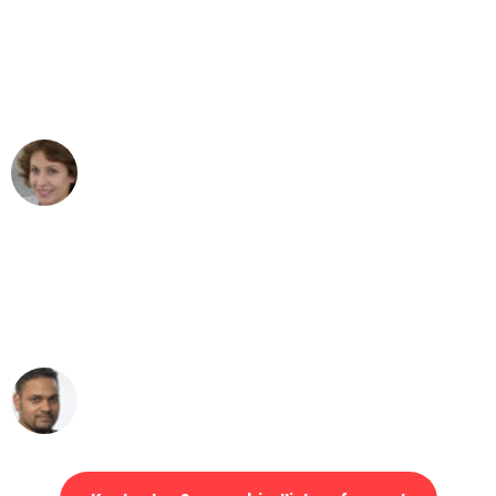
"Besser hätte ich mir den Umzug von
Mönchengladbach nach Wien nicht
vorstellen können - DANKE!"
Maria W
Umzug von Mönchengladbach nach Wien
"Mein Klavier kam in unter 24 Stunden
ohne einen Kratzer an - ein
erstklassiger Service!"
Ümit Y.
Klaviertransport in Mönchengladbach