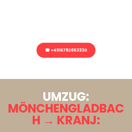
Sie haben Fragen zu Ihrem Transport oder benötigen eine Beratung
bezüglich Ihres Umzug?
Rufen Sie uns gerne an, unser Team aus Experten freut sich, Ihnen
kostenlos weiterzuhelfen!
☎ +4915792653330
Stattdessen eine unverbindliche Anfrage senden
UMZUG:
MÖNCHENGLADBAC
H → KRANJ: