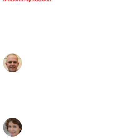
"Erste Klasse! Ein großes Dankeschön
an das gesamte Team von Schmitt
Umzugsservice für ihren
außergewöhnlichen Service!"
Frederik F.
Umzug in Mönchengladbach
"Besser hätte ich mir den Umzug von
Mönchengladbach nach Wien nicht
vorstellen können - DANKE!"
Maria W
Umzug von Mönchengladbach nach Wien