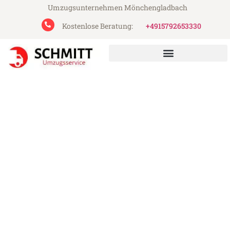
Umzugsunternehmen Mönchengladbach
Kostenlose Beratung:
+4915792653330
Schmitt Umzugsservice aus Mönchengladbach
Umzug Mönchengladbach
Domžale
Günstiger Umzug Mönchengladbach
Domžale (ab 199€)
Express-Abwicklung in unter 24 Stunden!
Über 15 Jahre Erfahrung mit Umzügen!