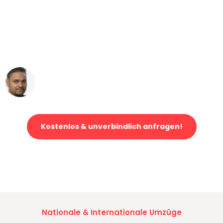
"Mein Klavier kam in unter 24 Stunden
ohne einen Kratzer an - ein
erstklassiger Service!"
Ümit Y.
Klaviertransport in Mönchengladbach
Kostenlos & unverbindlich anfragen!
Jetzt anfragen und der nächste glückliche Kunde werden. Alle
Umzugsanfragen sind zu
100% kostenlos & unverbindlich!
Nationale & Internationale Umzüge