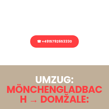
Sie haben Fragen zu Ihrem Transport oder benötigen eine Beratung
bezüglich Ihres Umzug?
Rufen Sie uns gerne an, unser Team aus Experten freut sich, Ihnen
kostenlos weiterzuhelfen!
☎ +4915792653330
Stattdessen eine unverbindliche Anfrage senden
UMZUG:
MÖNCHENGLADBAC
H → DOMŽALE: