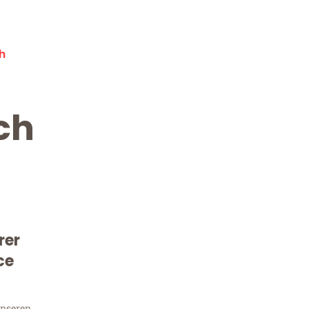
h
ch
rer
Kostenlose Beratung!
Sie 
ce
unseren