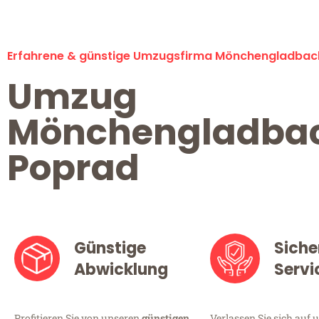
Erfahrene & günstige Umzugsfirma Mönchengladbac
Umzug
Mönchengladba
Poprad
Günstige
Siche
Abwicklung
Servi
Profitieren Sie von unseren
günstigen
Verlassen Sie sich auf 