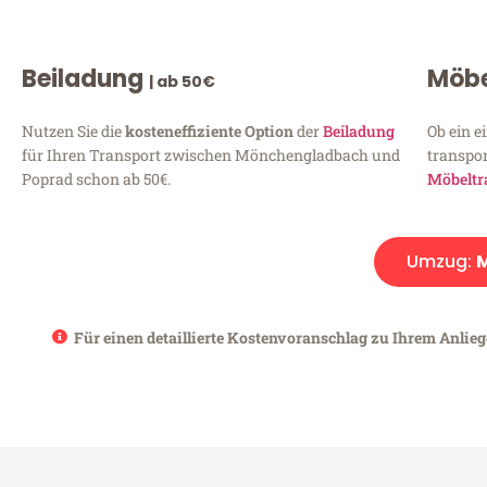
Beiladung
Möbe
| ab 50€
Nutzen Sie die
kosteneffiziente Option
der
Beiladung
Ob ein e
für Ihren Transport zwischen Mönchengladbach und
transpor
Poprad schon ab 50€.
Möbeltr
Umzug:
Für einen detaillierte Kostenvoranschlag zu Ihrem Anlie