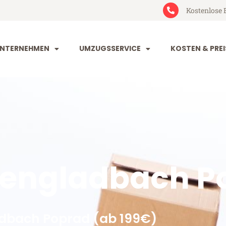
Kostenlose 
NTERNEHMEN
UMZUGSSERVICE
KOSTEN & PREI
engladbach P
dbach Poprad (ab 199€)