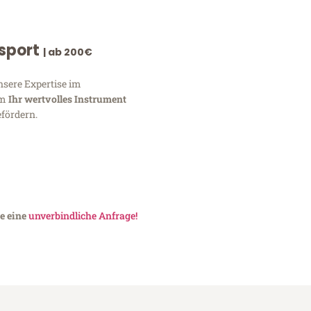
nsport
| ab 200€
nsere Expertise im
um
Ihr wertvolles Instrument
fördern.
te eine
unverbindliche Anfrage!