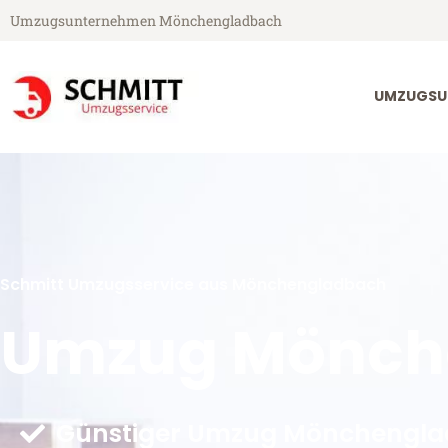
Umzugsunternehmen Mönchengladbach
UMZUGSU
Schmitt Umzugsservice aus Mönchengladbach
Umzug Mönch
Günstiger Umzug Mönchengla