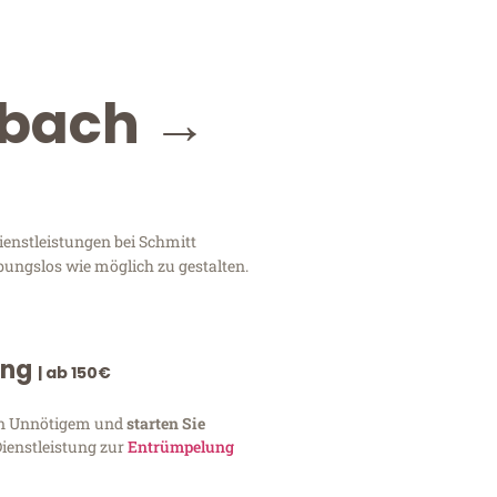
dbach →
enstleistungen bei Schmitt
bungslos wie möglich zu gestalten.
ung
| ab 150€
von Unnötigem und
starten Sie
Dienstleistung zur
Entrümpelung