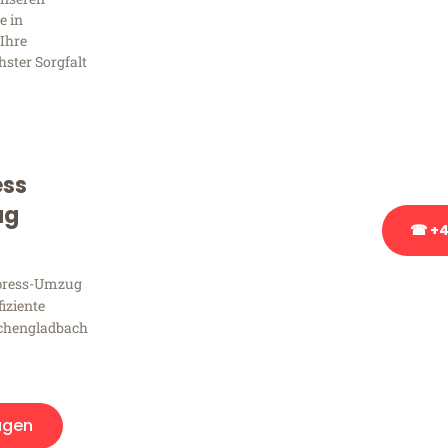
Frag
e in
Ihre
hster Sorgfalt
Sie haben Fragen zu Ihrem
Beratung bezüglich Ihres
Rufen Sie uns gerne an, un
Ihnen kostenlos weiterzuh
ess
ug
☎ +4
xpress-Umzug
Stattdessen eine u
fiziente
chengladbach
agen