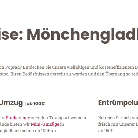
eise: Mönchengla
Poprad? Entdecken Sie unsere vielfältigen und kosteneffizienten Di
sind, Ihren Bedürfnissen gerecht zu werden und den Übergang so rei
 Umzug
Entrümpel
| ab 100€
für
Studierende
oder den Transport weniger
Befreien Sie sich 
ände bieten wir
Mini-Umzüge
in
frisch
mit unserer 
gladbach schon ab 100€ an.
ab 150€.