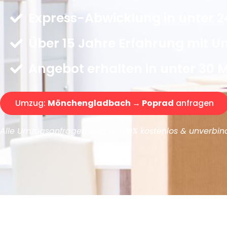
Express-Abwicklung in unter 2
Über 15 Jahre Erfahrung mit 
Angebot erhalten in unter 30 
Umzug:
Mönchengladbach → Poprad
anfragen
Alle Umzugsanfragen sind zu 100% kostenlos & unverbind