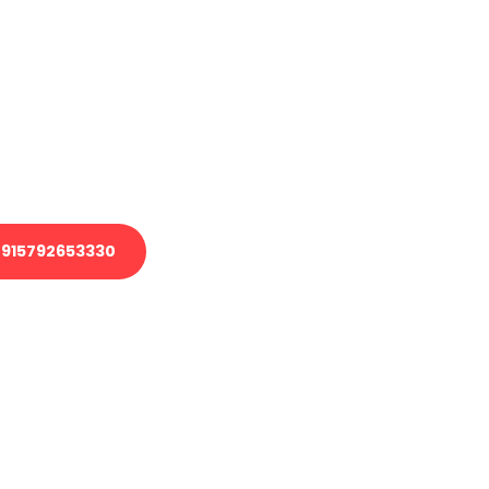
en?
 Transport oder benötigen eine
 Umzug?
ser Team aus Experten freut sich,
elfen!
915792653330
nverbindliche Anfrage senden