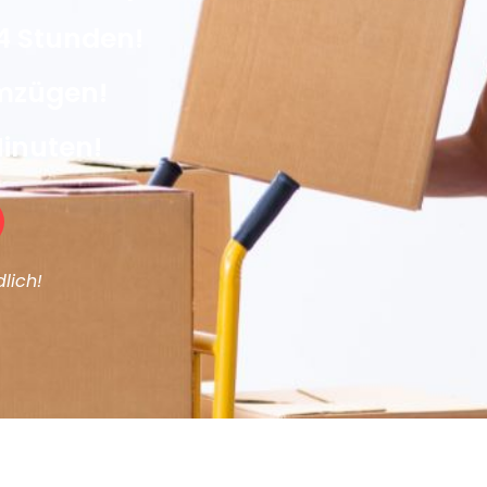
4 Stunden!
Umzügen!
Minuten!
lich!