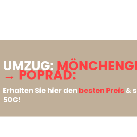
UMZUG:
MÖNCHENG
→ POPRAD:
Erhalten Sie hier den
besten Preis
& s
50€!