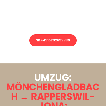
Sie haben Fragen zu Ihrem Transport oder benötigen eine Beratung
bezüglich Ihres Umzug?
Rufen Sie uns gerne an, unser Team aus Experten freut sich, Ihnen
kostenlos weiterzuhelfen!
☎ +4915792653330
Stattdessen eine unverbindliche Anfrage senden
UMZUG:
MÖNCHENGLADBAC
H → RAPPERSWIL-