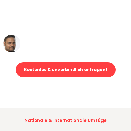
"Mein Klavier kam in unter 24 Stunden
ohne einen Kratzer an - ein
erstklassiger Service!"
Ümit Y.
Klaviertransport in Mönchengladbach
Kostenlos & unverbindlich anfragen!
Jetzt anfragen und der nächste glückliche Kunde werden. Alle
Umzugsanfragen sind zu
100% kostenlos & unverbindlich!
Nationale & Internationale Umzüge