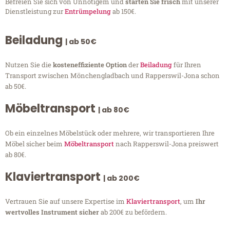
Befreien Sie sich von Unnötigem und
starten Sie frisch
mit unserer
Dienstleistung zur
Entrümpelung
ab 150€.
Beiladung
| ab 50€
Nutzen Sie die
kosteneffiziente Option
der
Beiladung
für Ihren
Transport zwischen Mönchengladbach und Rapperswil-Jona schon
ab 50€.
Möbeltransport
| ab 80€
Ob ein einzelnes Möbelstück oder mehrere, wir transportieren Ihre
Möbel sicher beim
Möbeltransport
nach Rapperswil-Jona preiswert
ab 80€.
Klaviertransport
| ab 200€
Vertrauen Sie auf unsere Expertise im
Klaviertransport
, um
Ihr
wertvolles Instrument sicher
ab 200€ zu befördern.