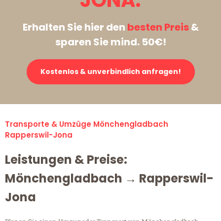
JONA:
Erhalten Sie hier den
besten Preis
&
sparen Sie mind. 50€!
Kostenlos & unverbindlich anfragen!
Transporte & Umzüge Mönchengladbach
Rapperswil-Jona
Leistungen & Preise:
Mönchengladbach → Rapperswil-
Jona