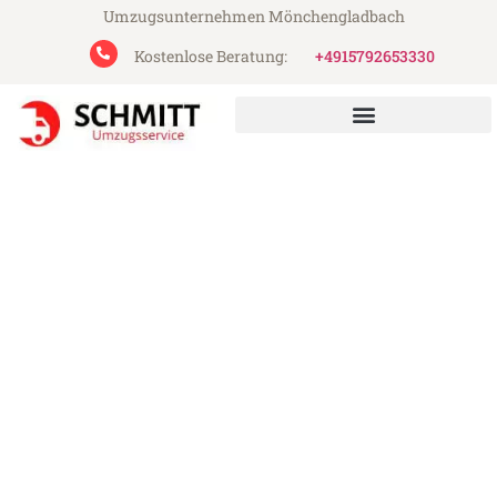
Umzugsunternehmen Mönchengladbach
Kostenlose Beratung:
+4915792653330
Schmitt Umzugsservice aus Mönchengladbach
Umzug Mönchengladbach
Rapperswil-Jona
Günstiger Umzug Mönchengladbach
Rapperswil-Jona (ab 199€)
Express-Abwicklung in unter 24 Stunden!
Über 15 Jahre Erfahrung mit Umzügen!