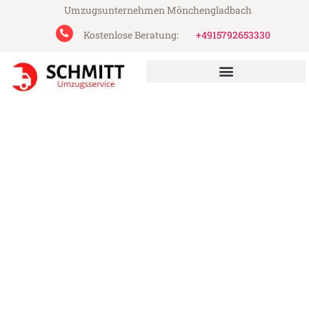
Umzugsunternehmen Mönchengladbach
Kostenlose Beratung:
+4915792653330
Schmitt Umzugsservice aus Mönchengladbach
Umzug Mönchengladbach
Horgen
Günstiger Umzug Mönchengladbach
Horgen (ab 199€)
Express-Abwicklung in unter 24 Stunden!
Über 15 Jahre Erfahrung mit Umzügen!