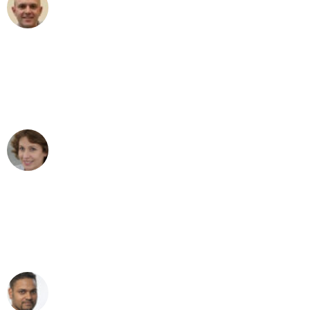
Frederik F.
Umzug in Mönchengladbach
"Besser hätte ich mir den Umzug von
Mönchengladbach nach Wien nicht
vorstellen können - DANKE!"
Maria W
Umzug von Mönchengladbach nach Wien
"Mein Klavier kam in unter 24 Stunden
ohne einen Kratzer an - ein
erstklassiger Service!"
Ümit Y.
Klaviertransport in Mönchengladbach