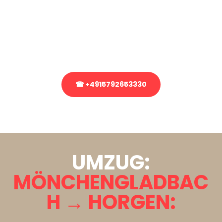
Sie haben Fragen zu Ihrem Transport oder benötigen eine Beratung
bezüglich Ihres Umzug?
Rufen Sie uns gerne an, unser Team aus Experten freut sich, Ihnen
kostenlos weiterzuhelfen!
☎ +4915792653330
Stattdessen eine unverbindliche Anfrage senden
UMZUG:
MÖNCHENGLADBAC
H → HORGEN: