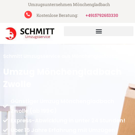
Umzugsunternehmen Mönchengladbach
Kostenlose Beratung:
+4915792653330
Schmitt Umzugsservice aus Mönchengladbach
Umzug Mönchengladbach
Zwolle
Günstiger Umzug Mönchengladbach
Zwolle (ab 199€)
Express-Abwicklung in unter 24 Stunden!
Über 15 Jahre Erfahrung mit Umzügen!