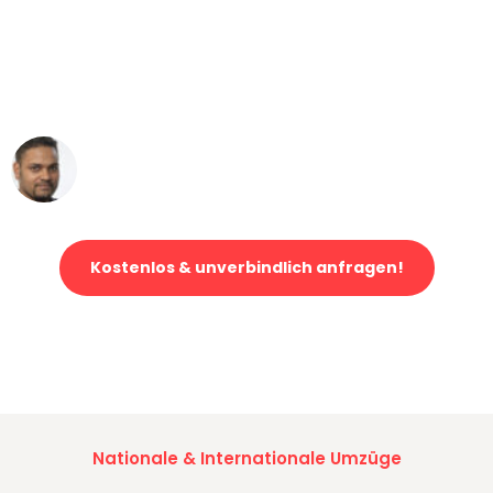
"Mein Klavier kam in unter 24 Stunden
ohne einen Kratzer an - ein
erstklassiger Service!"
Ümit Y.
Klaviertransport in Mönchengladbach
Kostenlos & unverbindlich anfragen!
Jetzt anfragen und der nächste glückliche Kunde werden. Alle
Umzugsanfragen sind zu
100% kostenlos & unverbindlich!
Nationale & Internationale Umzüge