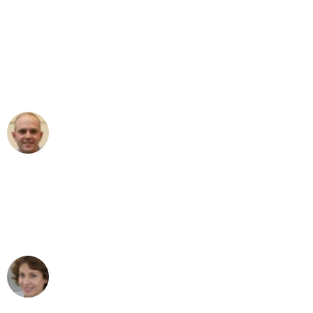
"Erste Klasse! Ein großes Dankeschön
an das gesamte Team von Schmitt
Umzugsservice für ihren
außergewöhnlichen Service!"
Frederik F.
Umzug in Mönchengladbach
"Besser hätte ich mir den Umzug von
Mönchengladbach nach Wien nicht
vorstellen können - DANKE!"
Maria W
Umzug von Mönchengladbach nach Wien