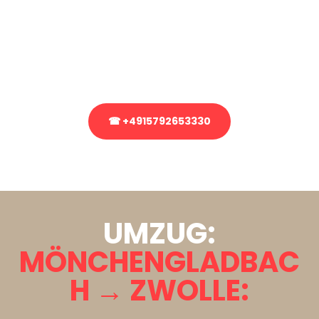
Sie haben Fragen zu Ihrem Transport oder benötigen eine Beratung
bezüglich Ihres Umzug?
Rufen Sie uns gerne an, unser Team aus Experten freut sich, Ihnen
kostenlos weiterzuhelfen!
☎ +4915792653330
Stattdessen eine unverbindliche Anfrage senden
UMZUG:
MÖNCHENGLADBAC
H → ZWOLLE: