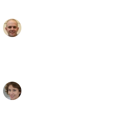
außergewöhnlichen Service!"
Frederik F.
Umzug in Mönchengladbach
"Besser hätte ich mir den Umzug von
Mönchengladbach nach Wien nicht
vorstellen können - DANKE!"
Maria W
Umzug von Mönchengladbach nach Wien
"Mein Klavier kam in unter 24 Stunden
ohne einen Kratzer an - ein
erstklassiger Service!"