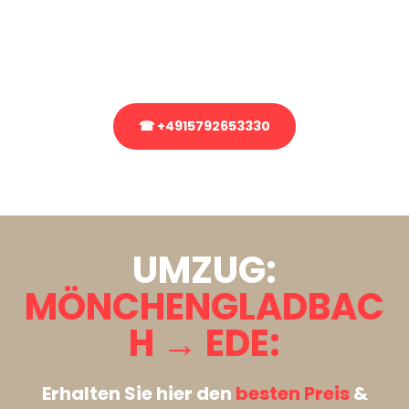
bezüglich Ihres Umzug?
Rufen Sie uns gerne an, unser Team aus Experten freut sich, Ihnen
kostenlos weiterzuhelfen!
☎ +4915792653330
Stattdessen eine unverbindliche Anfrage senden
UMZUG:
MÖNCHENGLADBAC
H → EDE:
Erhalten Sie hier den
besten Preis
&