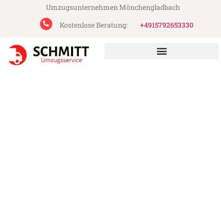
Umzugsunternehmen Mönchengladbach
Kostenlose Beratung:
+4915792653330
Schmitt Umzugsservice aus Mönchengladbach
Umzug Mönchengladbach
Ede
Günstiger Umzug Mönchengladbach Ede
(ab 199€)
Express-Abwicklung in unter 24 Stunden!
Über 15 Jahre Erfahrung mit Umzügen!