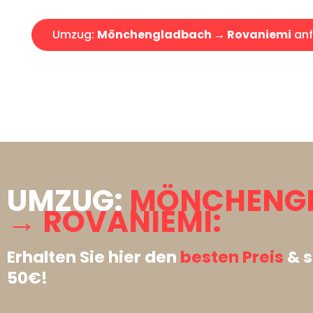
Umzug:
Mönchengladbach → Rovaniemi
anf
UMZUG:
MÖNCHENG
→ ROVANIEMI:
Erhalten Sie hier den
besten Preis
& s
50€!