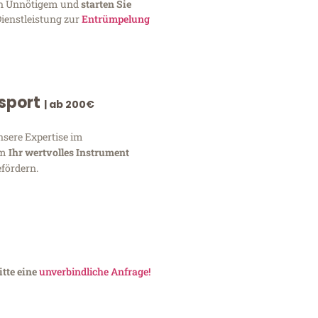
von Unnötigem und
starten Sie
Dienstleistung zur
Entrümpelung
nsport
| ab 200€
nsere Expertise im
um
Ihr wertvolles Instrument
fördern.
tte eine
unverbindliche Anfrage!