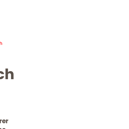
h
ch
rer
Kostenlose Beratung!