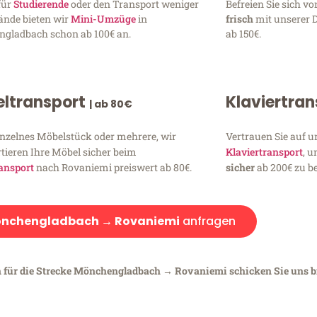
für
Studierende
oder den Transport weniger
Befreien Sie sich 
ände bieten wir
Mini-Umzüge
in
frisch
mit unserer 
gladbach schon ab 100€ an.
ab 150€.
ltransport
Klaviertra
| ab 80€
inzelnes Möbelstück oder mehrere, wir
Vertrauen Sie auf u
tieren Ihre Möbel sicher beim
Klaviertransport
, 
ansport
nach Rovaniemi preiswert ab 80€.
sicher
ab 200€ zu be
nchengladbach → Rovaniemi
anfragen
n für die Strecke Mönchengladbach → Rovaniemi schicken Sie uns bi