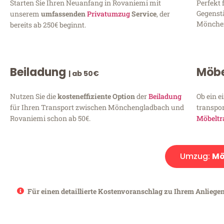
Starten Sie Ihren Neuanfang in Rovaniemi mit
Perfekt 
Gegenst
unserem
umfassenden
Privatumzug
Service
, der
Mönchen
bereits ab 250€ beginnt.
Beiladung
Möbe
| ab 50€
Nutzen Sie die
kosteneffiziente Option
der
Beiladung
Ob ein e
für Ihren Transport zwischen Mönchengladbach und
transpor
Rovaniemi schon ab 50€.
Möbeltr
Umzug:
Mö
Für einen detaillierte Kostenvoranschlag zu Ihrem Anliege