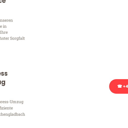
Sie 
ce
Frag
unseren
e in
Ihre
hster Sorgfalt
Sie haben Fragen zu Ihrem
Beratung bezüglich Ihres
Rufen Sie uns gerne an, un
Ihnen kostenlos weiterzuh
ess
ug
☎ +4
xpress-Umzug
Stattdessen eine u
fiziente
chengladbach