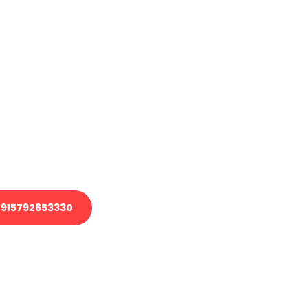
haben
en?
 Transport oder benötigen eine
 Umzug?
ser Team aus Experten freut sich,
elfen!
915792653330
nverbindliche Anfrage senden