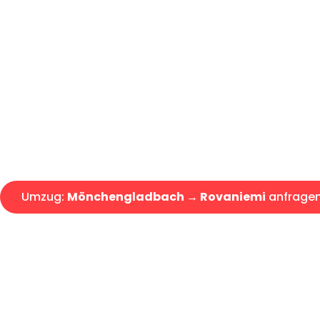
Günstiger Umzug Mönchengla
Express-Abwicklung in unter 2
Über 15 Jahre Erfahrung mit 
Angebot erhalten in unter 30 
Umzug:
Mönchengladbach → Rovaniemi
anfrage
Alle Umzugsanfragen sind zu 100% kostenlos & unverbind