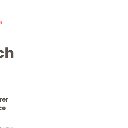
h
ch
rer
Kostenlose Beratung!
Sie 
ce
unseren