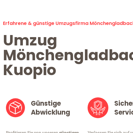
Erfahrene & günstige Umzugsfirma Mönchengladbac
Umzug
Mönchengladba
Kuopio
Günstige
Siche
Abwicklung
Servi
Profitieren Sie von unseren
günstigen
Verlassen Sie sich auf 