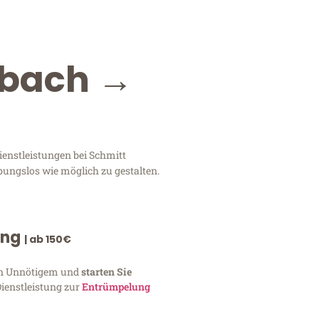
dbach →
enstleistungen bei Schmitt
bungslos wie möglich zu gestalten.
ung
| ab 150€
von Unnötigem und
starten Sie
Dienstleistung zur
Entrümpelung