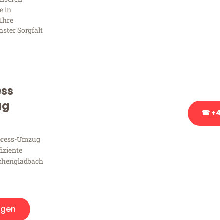
Frag
e in
Ihre
hster Sorgfalt
Sie haben Fragen zu Ihrem
Beratung bezüglich Ihres
Rufen Sie uns gerne an, un
Ihnen kostenlos weiterzuh
ess
ug
☎ +4
xpress-Umzug
Stattdessen eine u
fiziente
chengladbach
agen