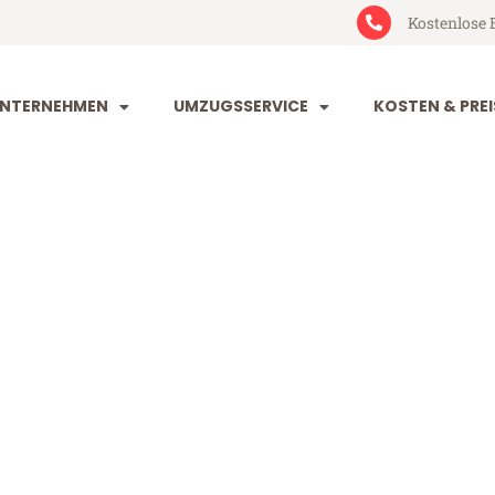
Kostenlose 
NTERNEHMEN
UMZUGSSERVICE
KOSTEN & PREI
engladbach K
dbach Kuopio (ab 199€)