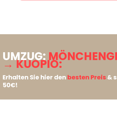
UMZUG:
MÖNCHENG
→ KUOPIO:
Erhalten Sie hier den
besten Preis
& s
50€!