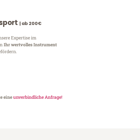
nsport
| ab 200€
nsere Expertise im
um
Ihr wertvolles Instrument
fördern.
te eine
unverbindliche Anfrage!