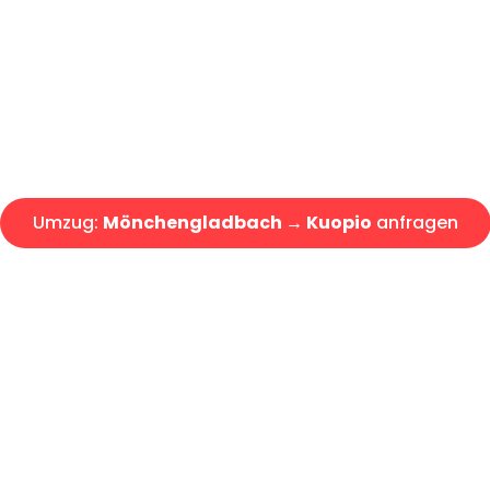
Express-Abwicklung in unter 2
Über 15 Jahre Erfahrung mit 
Angebot erhalten in unter 30 
Umzug:
Mönchengladbach → Kuopio
anfragen
Alle Umzugsanfragen sind zu 100% kostenlos & unverbind