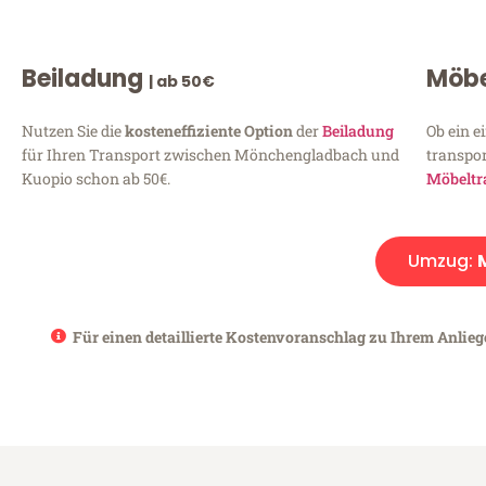
Beiladung
Möbe
| ab 50€
Nutzen Sie die
kosteneffiziente Option
der
Beiladung
Ob ein e
für Ihren Transport zwischen Mönchengladbach und
transpor
Kuopio schon ab 50€.
Möbeltr
Umzug:
Für einen detaillierte Kostenvoranschlag zu Ihrem Anlie