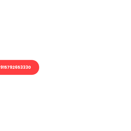
en?
 Transport oder benötigen eine
 Umzug?
ser Team aus Experten freut sich,
elfen!
915792653330
nverbindliche Anfrage senden