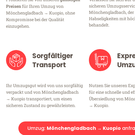
sicheren Umzugsservic
Preisen
für Ihren Umzug von
Mönchengladbach, der 
Mönchengladbach → Kuopio, ohne
Habseligkeiten mit höc
Kompromisse bei der Qualität
behandelt.
einzugehen.
Sorgfältiger
Expr
Transport
Umz
Ihr Umzugsgut wird von uns sorgfältig
Nutzen Sie unseren E
verpackt und von Mönchengladbach
für eine schnelle und ef
→ Kuopio transportiert, um einen
Übersiedlung von Mön
sicheren Zustand zu gewährleisten.
→ Kuopio.
Umzug:
Mönchengladbach → Kuopio
anfr