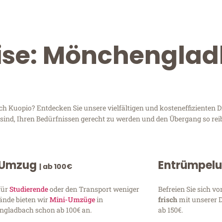
eise: Mönchengla
Kuopio? Entdecken Sie unsere vielfältigen und kosteneffizienten Di
sind, Ihren Bedürfnissen gerecht zu werden und den Übergang so rei
 Umzug
Entrümpel
| ab 100€
für
Studierende
oder den Transport weniger
Befreien Sie sich 
ände bieten wir
Mini-Umzüge
in
frisch
mit unserer 
gladbach schon ab 100€ an.
ab 150€.