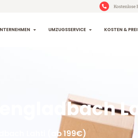
Kostenlose 
NTERNEHMEN
UMZUGSSERVICE
KOSTEN & PREI
ngladbach La
bach Lahti (ab 199€)