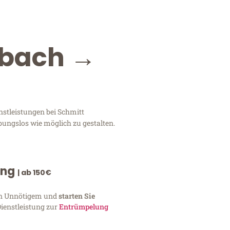
dbach →
nstleistungen bei Schmitt
bungslos wie möglich zu gestalten.
ung
| ab 150€
von Unnötigem und
starten Sie
Dienstleistung zur
Entrümpelung