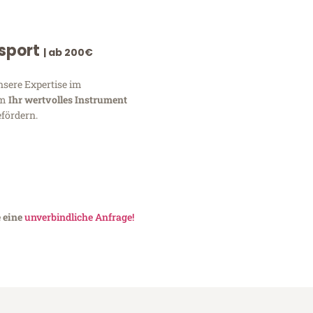
nsport
| ab 200€
nsere Expertise im
um
Ihr wertvolles Instrument
fördern.
e eine
unverbindliche Anfrage!