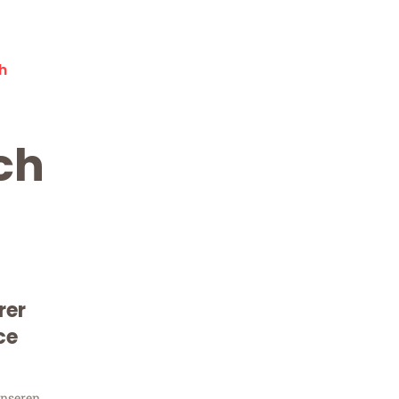
h
ch
rer
Kostenlose Beratung!
Sie 
ce
unseren