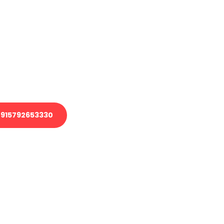
en?
 Transport oder benötigen eine
 Umzug?
ser Team aus Experten freut sich,
elfen!
915792653330
nverbindliche Anfrage senden