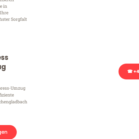
Frag
e in
Ihre
hster Sorgfalt
Sie haben Fragen zu Ihrem
Beratung bezüglich Ihres
Rufen Sie uns gerne an, un
Ihnen kostenlos weiterzuh
ess
ug
☎ +4
xpress-Umzug
Stattdessen eine u
fiziente
chengladbach
gen