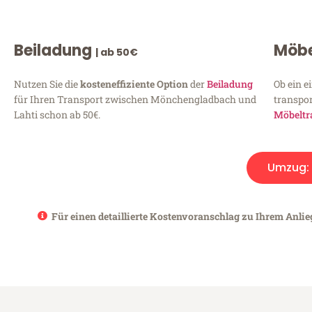
Beiladung
Möbe
| ab 50€
Nutzen Sie die
kosteneffiziente Option
der
Beiladung
Ob ein e
für Ihren Transport zwischen Mönchengladbach und
transpor
Lahti schon ab 50€.
Möbeltr
Umzug:
Für einen detaillierte Kostenvoranschlag zu Ihrem Anli