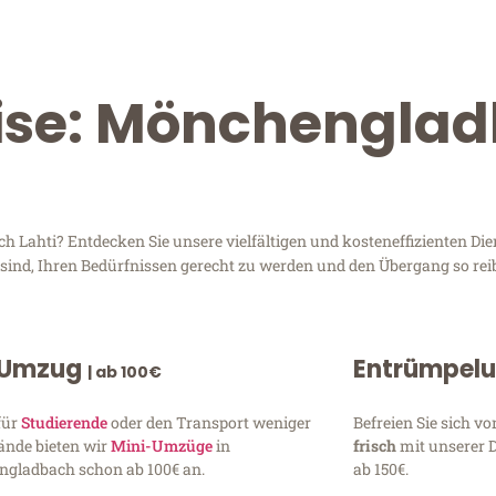
eise: Mönchengla
ahti? Entdecken Sie unsere vielfältigen und kosteneffizienten Die
sind, Ihren Bedürfnissen gerecht zu werden und den Übergang so rei
 Umzug
Entrümpel
| ab 100€
für
Studierende
oder den Transport weniger
Befreien Sie sich 
ände bieten wir
Mini-Umzüge
in
frisch
mit unserer 
gladbach schon ab 100€ an.
ab 150€.