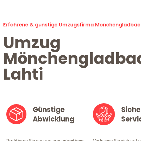
Erfahrene & günstige Umzugsfirma Mönchengladbac
Umzug
Mönchengladba
Lahti
Günstige
Siche
Abwicklung
Servi
Profitieren Sie von unseren
günstigen
Verlassen Sie sich auf 