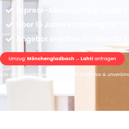
Express-Abwicklung in unter 2
Über 15 Jahre Erfahrung mit 
Angebot erhalten in unter 30 
Umzug:
Mönchengladbach → Lahti
anfragen
Alle Umzugsanfragen sind zu 100% kostenlos & unverbind