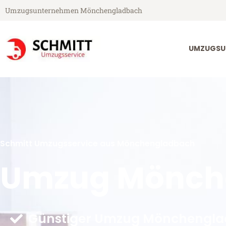
Umzugsunternehmen Mönchengladbach
UMZUGSU
Schmitt Umzugsservice aus Mönchengladbach
Umzug Mönche
Günstiger Umzug Mönchenglad