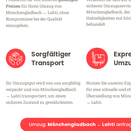
sicheren Umzugsservic
Preisen
für Ihren Umzug von
Mönchengladbach, der 
Mönchengladbach → Lahti, ohne
Habseligkeiten mit höc
Kompromisse bei der Qualität
behandelt.
einzugehen.
Sorgfältiger
Expr
Transport
Umz
Ihr Umzugsgut wird von uns sorgfältig
Nutzen Sie unseren E
verpackt und von Mönchengladbach
für eine schnelle und ef
→ Lahti transportiert, um einen
Übersiedlung von Mön
sicheren Zustand zu gewährleisten.
→ Lahti.
Umzug:
Mönchengladbach → Lahti
anfra