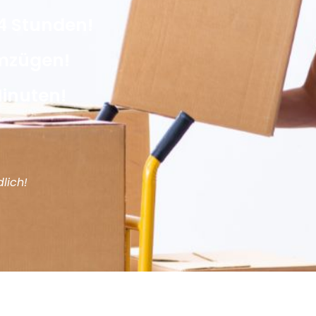
4 Stunden!
Umzügen!
Minuten!
lich!