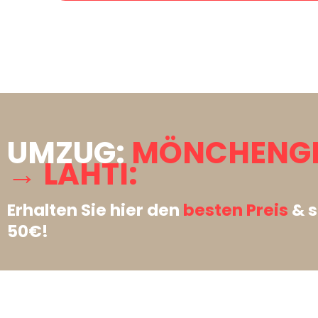
UMZUG:
MÖNCHENG
→ LAHTI:
Erhalten Sie hier den
besten Preis
& s
50€!