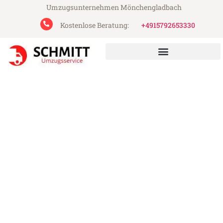
Umzugsunternehmen Mönchengladbach
Kostenlose Beratung:
+4915792653330
Schmitt Umzugsservice aus Mönchengladbach
Umzug Mönchengladbach
Stoke-on-Trent
Günstiger Umzug Mönchengladbach
Stoke-on-Trent (ab 199€)
Express-Abwicklung in unter 24 Stunden!
Über 15 Jahre Erfahrung mit Umzügen!