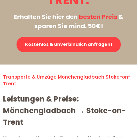
TRENT:
Erhalten Sie hier den
besten Preis
&
sparen Sie mind. 50€!
Kostenlos & unverbindlich anfragen!
Transporte & Umzüge Mönchengladbach Stoke-on-
Trent
Leistungen & Preise:
Mönchengladbach → Stoke-on-
Trent