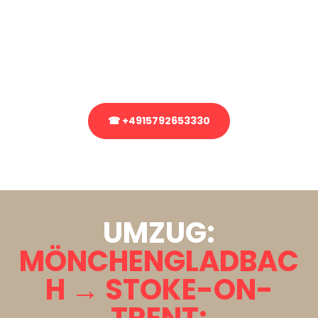
Sie haben Fragen zu Ihrem Transport oder benötigen eine Beratung
bezüglich Ihres Umzug?
Rufen Sie uns gerne an, unser Team aus Experten freut sich, Ihnen
kostenlos weiterzuhelfen!
☎ +4915792653330
Stattdessen eine unverbindliche Anfrage senden
UMZUG:
MÖNCHENGLADBAC
H → STOKE-ON-