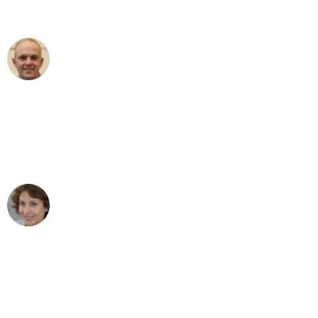
außergewöhnlichen Service!"
Frederik F.
Umzug in Mönchengladbach
"Besser hätte ich mir den Umzug von
Mönchengladbach nach Wien nicht
vorstellen können - DANKE!"
Maria W
Umzug von Mönchengladbach nach Wien
"Mein Klavier kam in unter 24 Stunden
ohne einen Kratzer an - ein
erstklassiger Service!"