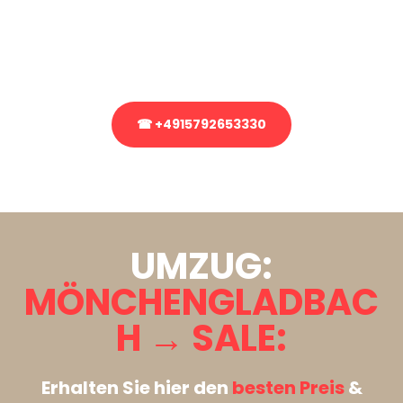
bezüglich Ihres Umzug?
Rufen Sie uns gerne an, unser Team aus Experten freut sich, Ihnen
kostenlos weiterzuhelfen!
☎ +4915792653330
Stattdessen eine unverbindliche Anfrage senden
UMZUG:
MÖNCHENGLADBAC
H → SALE:
Erhalten Sie hier den
besten Preis
&