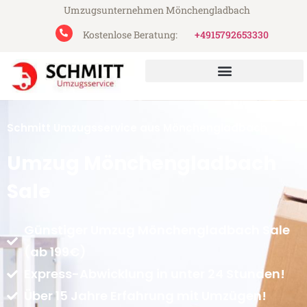
Umzugsunternehmen Mönchengladbach
Kostenlose Beratung:
+4915792653330
Schmitt Umzugsservice aus Mönchengladbach
Umzug Mönchengladbach
Sale
Günstiger Umzug Mönchengladbach Sale
(ab 199€)
Express-Abwicklung in unter 24 Stunden!
Über 15 Jahre Erfahrung mit Umzügen!