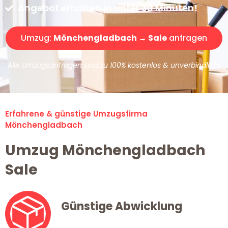
Angebot erhalten in unter 30 Minuten!
Umzug:
Mönchengladbach → Sale
anfragen
Alle Umzugsanfragen sind zu 100% kostenlos & unverbindlich!
Erfahrene & günstige Umzugsfirma
Mönchengladbach
Umzug Mönchengladbach
Sale
Günstige Abwicklung