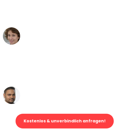
Mönchengladbach nach Wien nicht
vorstellen können - DANKE!"
Maria W
Umzug von Mönchengladbach nach Wien
"Mein Klavier kam in unter 24 Stunden
ohne einen Kratzer an - ein
erstklassiger Service!"
Ümit Y.
Klaviertransport in Mönchengladbach
Kostenlos & unverbindlich anfragen!