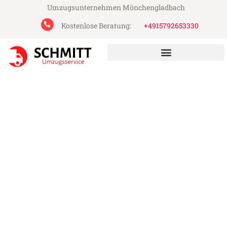
Umzugsunternehmen Mönchengladbach
Kostenlose Beratung:
+4915792653330
Schmitt Umzugsservice aus Mönchengladbach
Umzug Mönchengladbach
Fürth
Günstiger Umzug Mönchengladbach Fürth
(ab 199€)
Express-Abwicklung in unter 24 Stunden!
Über 15 Jahre Erfahrung mit Umzügen!