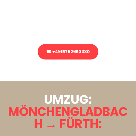
Sie haben Fragen zu Ihrem Transport oder benötigen eine Beratung
bezüglich Ihres Umzug?
Rufen Sie uns gerne an, unser Team aus Experten freut sich, Ihnen
kostenlos weiterzuhelfen!
☎ +4915792653330
Stattdessen eine unverbindliche Anfrage senden
UMZUG:
MÖNCHENGLADBAC
H → FÜRTH: