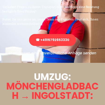
Sie haben Fragen zu Ihrem Transport oder benötigen eine Beratung
bezüglich Ihres Umzug?
Rufen Sie uns gerne an, unser Team aus Experten freut sich, Ihnen
kostenlos weiterzuhelfen!
☎ +4915792653330
Stattdessen eine unverbindliche Anfrage senden
UMZUG:
MÖNCHENGLADBAC
H → INGOLSTADT: