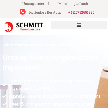
Umzugsunternehmen Mönchengladbach
Kostenlose Beratung:
+4915792653330
Schmitt Umzugsservice aus Mönchengladbach
Umzug Mönchengladbach
Ingolstadt
Günstiger Umzug Mönchengladbach
Ingolstadt (ab 199€)
Express-Abwicklung in unter 24 Stunden!
Über 15 Jahre Erfahrung mit Umzügen!