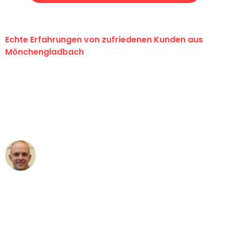
Echte Erfahrungen von zufriedenen Kunden aus
Mönchengladbach
"Erste Klasse! Ein großes Dankeschön
an das gesamte Team von Schmitt
Umzugsservice für ihren
außergewöhnlichen Service!"
Frederik F.
Umzug in Mönchengladbach
"Besser hätte ich mir den Umzug von
Mönchengladbach nach Wien nicht
vorstellen können - DANKE!"