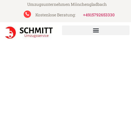
Umzugsunternehmen Mönchengladbach
Kostenlose Beratung:
+4915792653330
Schmitt Umzugsservice aus Mönchengladbach
Umzug Mönchengladbach
Debrecen
Günstiger Umzug Mönchengladbach
Debrecen (ab 199€)
Express-Abwicklung in unter 24 Stunden!
Über 15 Jahre Erfahrung mit Umzügen!