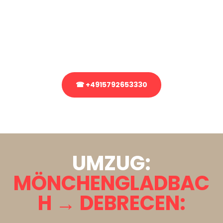
Sie haben Fragen zu Ihrem Transport oder benötigen eine Beratung
bezüglich Ihres Umzug?
Rufen Sie uns gerne an, unser Team aus Experten freut sich, Ihnen
kostenlos weiterzuhelfen!
☎ +4915792653330
Stattdessen eine unverbindliche Anfrage senden
UMZUG:
MÖNCHENGLADBAC
H → DEBRECEN: