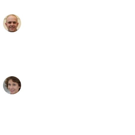
außergewöhnlichen Service!"
Frederik F.
Umzug in Mönchengladbach
"Besser hätte ich mir den Umzug von
Mönchengladbach nach Wien nicht
vorstellen können - DANKE!"
Maria W
Umzug von Mönchengladbach nach Wien
"Mein Klavier kam in unter 24 Stunden
ohne einen Kratzer an - ein
erstklassiger Service!"