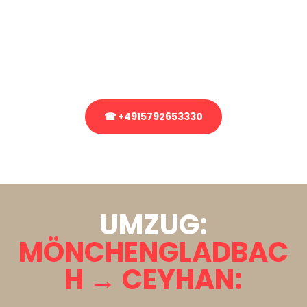
Sie haben Fragen zu Ihrem Transport oder benötigen eine Beratung
bezüglich Ihres Umzug?
Rufen Sie uns gerne an, unser Team aus Experten freut sich, Ihnen
kostenlos weiterzuhelfen!
☎ +4915792653330
Stattdessen eine unverbindliche Anfrage senden
UMZUG:
MÖNCHENGLADBAC
H → CEYHAN: