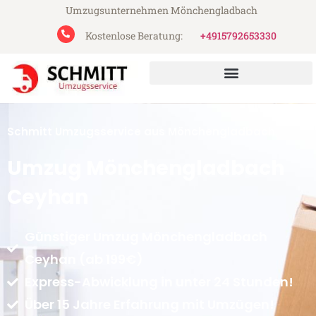
Umzugsunternehmen Mönchengladbach
Kostenlose Beratung:
+4915792653330
Schmitt Umzugsservice aus Mönchengladbach
Umzug Mönchengladbach
Ceyhan
Günstiger Umzug Mönchengladbach
Ceyhan (ab 199€)
Express-Abwicklung in unter 24 Stunden!
Über 15 Jahre Erfahrung mit Umzügen!