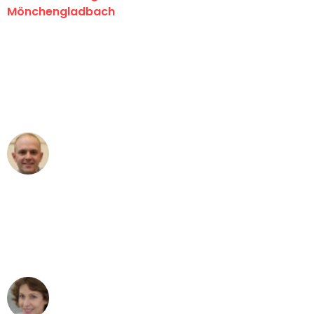
Mönchengladbach
"Erste Klasse! Ein großes Dankeschön
an das gesamte Team von Schmitt
Umzugsservice für ihren
außergewöhnlichen Service!"
Frederik F.
Umzug in Mönchengladbach
"Besser hätte ich mir den Umzug von
Mönchengladbach nach Wien nicht
vorstellen können - DANKE!"
Maria W
Umzug von Mönchengladbach nach Wien