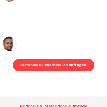
"Mein Klavier kam in unter 24 Stunden
ohne einen Kratzer an - ein
erstklassiger Service!"
Ümit Y.
Klaviertransport in Mönchengladbach
Kostenlos & unverbindlich anfragen!
Jetzt anfragen und der nächste glückliche Kunde werden. Alle
Umzugsanfragen sind zu
100% kostenlos & unverbindlich!
Nationale & Internationale Umzüge