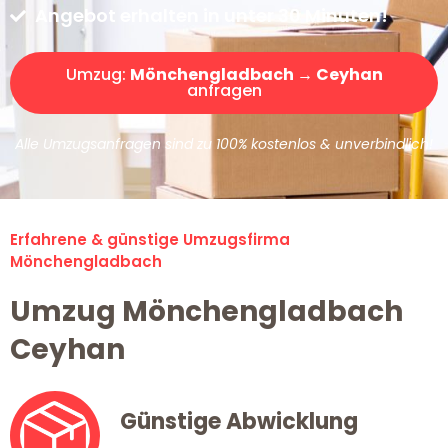
Angebot erhalten in unter 30 Minuten!
Umzug:
Mönchengladbach → Ceyhan
anfragen
Alle Umzugsanfragen sind zu 100% kostenlos & unverbindlich!
Erfahrene & günstige Umzugsfirma
Mönchengladbach
Umzug Mönchengladbach
Ceyhan
Günstige Abwicklung