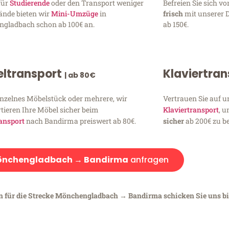
für
Studierende
oder den Transport weniger
Befreien Sie sich 
ände bieten wir
Mini-Umzüge
in
frisch
mit unserer 
gladbach schon ab 100€ an.
ab 150€.
ltransport
Klaviertra
| ab 80€
inzelnes Möbelstück oder mehrere, wir
Vertrauen Sie auf u
tieren Ihre Möbel sicher beim
Klaviertransport
, 
ansport
nach Bandirma preiswert ab 80€.
sicher
ab 200€ zu be
nchengladbach → Bandirma
anfragen
en für die Strecke Mönchengladbach → Bandirma schicken Sie uns bi