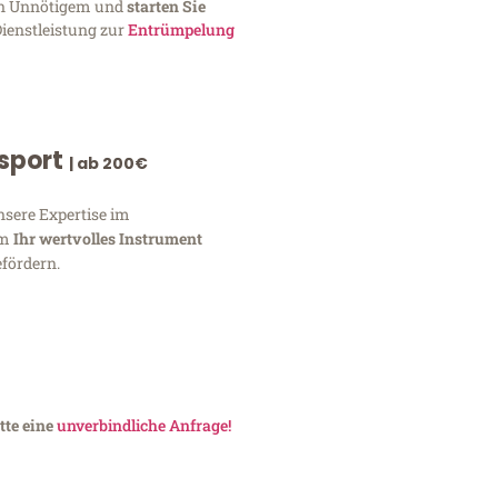
von Unnötigem und
starten Sie
Dienstleistung zur
Entrümpelung
nsport
| ab 200€
nsere Expertise im
um
Ihr wertvolles Instrument
fördern.
tte eine
unverbindliche Anfrage!