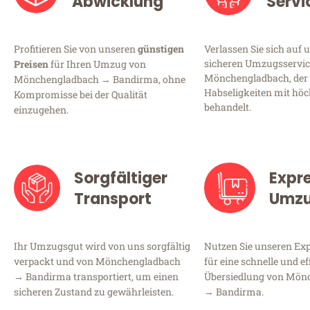
Abwicklung
Servi
Profitieren Sie von unseren
günstigen
Verlassen Sie sich auf 
sicheren Umzugsservic
Preisen
für Ihren Umzug von
Mönchengladbach, der 
Mönchengladbach → Bandirma, ohne
Habseligkeiten mit höc
Kompromisse bei der Qualität
behandelt.
einzugehen.
Sorgfältiger
Expr
Transport
Umz
Ihr Umzugsgut wird von uns sorgfältig
Nutzen Sie unseren E
verpackt und von Mönchengladbach
für eine schnelle und ef
→ Bandirma transportiert, um einen
Übersiedlung von Mön
sicheren Zustand zu gewährleisten.
→ Bandirma.