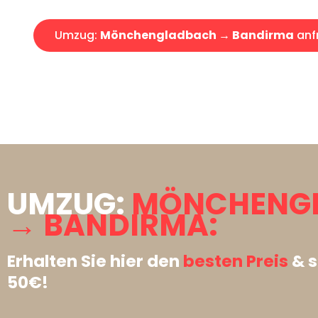
Umzug:
Mönchengladbach → Bandirma
anf
UMZUG:
MÖNCHENG
→ BANDIRMA:
Erhalten Sie hier den
besten Preis
& s
50€!