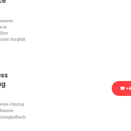
Sie 
ce
Frag
unseren
e in
Ihre
hster Sorgfalt
Sie haben Fragen zu Ihrem
Beratung bezüglich Ihres
Rufen Sie uns gerne an, un
Ihnen kostenlos weiterzuh
ess
ug
☎ +4
xpress-Umzug
Stattdessen eine u
fiziente
chengladbach