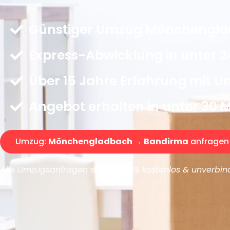
Günstiger Umzug Mönchengla
Express-Abwicklung in unter 2
Über 15 Jahre Erfahrung mit 
Angebot erhalten in unter 30 
Umzug:
Mönchengladbach → Bandirma
anfragen
Alle Umzugsanfragen sind zu 100% kostenlos & unverbind