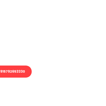
haben
en?
 Transport oder benötigen eine
 Umzug?
ser Team aus Experten freut sich,
elfen!
915792653330
nverbindliche Anfrage senden