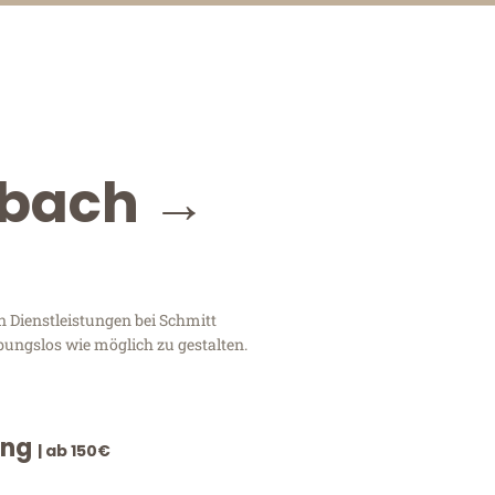
dbach →
 Dienstleistungen bei Schmitt
bungslos wie möglich zu gestalten.
ung
| ab 150€