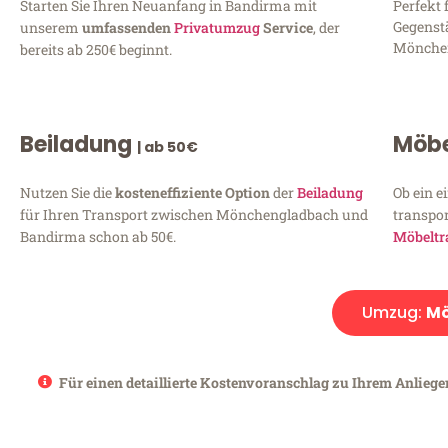
Starten Sie Ihren Neuanfang in Bandirma mit
Perfekt 
Gegenst
unserem
umfassenden
Privatumzug
Service
, der
Mönchen
bereits ab 250€ beginnt.
Beiladung
Möbe
| ab 50€
Nutzen Sie die
kosteneffiziente Option
der
Beiladung
Ob ein e
für Ihren Transport zwischen Mönchengladbach und
transpor
Bandirma schon ab 50€.
Möbeltr
Umzug:
Mö
Für einen detaillierte Kostenvoranschlag zu Ihrem Anlieg