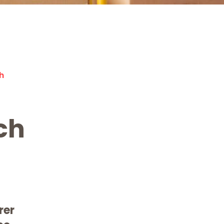
h
ch
rer
Kostenlose Beratung!