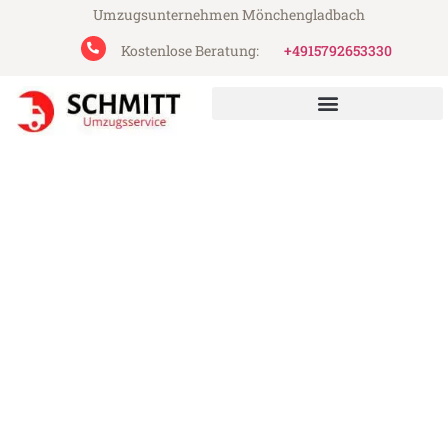
Umzugsunternehmen Mönchengladbach
Kostenlose Beratung:
+4915792653330
Schmitt Umzugsservice aus Mönchengladbach
Umzug Mönchengladbach
Karlsbad
Günstiger Umzug Mönchengladbach
Karlsbad (ab 199€)
Express-Abwicklung in unter 24 Stunden!
Über 15 Jahre Erfahrung mit Umzügen!