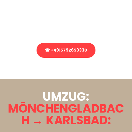
Sie haben Fragen zu Ihrem Transport oder benötigen eine Beratung
bezüglich Ihres Umzug?
Rufen Sie uns gerne an, unser Team aus Experten freut sich, Ihnen
kostenlos weiterzuhelfen!
☎ +4915792653330
Stattdessen eine unverbindliche Anfrage senden
UMZUG:
MÖNCHENGLADBAC
H → KARLSBAD: