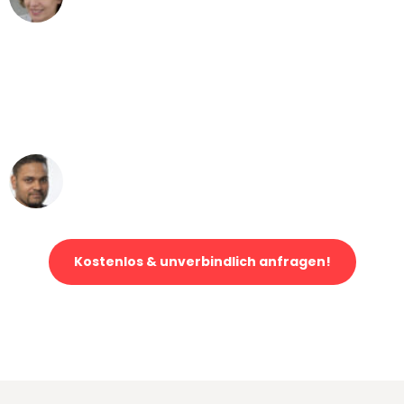
Umzug von Mönchengladbach nach Wien
"Mein Klavier kam in unter 24 Stunden
ohne einen Kratzer an - ein
erstklassiger Service!"
Ümit Y.
Klaviertransport in Mönchengladbach
Kostenlos & unverbindlich anfragen!
Jetzt anfragen und der nächste glückliche Kunde werden. Alle
Umzugsanfragen sind zu
100% kostenlos & unverbindlich!