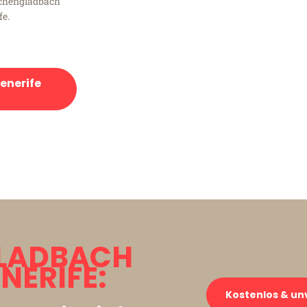
chengladbach
fe.
enerife
LADBACH
NERIFE:
Kostenlos & un