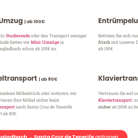
 Umzug
Entrümpel
| ab 100€
für
Studierende
oder den Transport weniger
Befreien Sie sich 
ände bieten wir
Mini-Umzüge
in
frisch
mit unserer 
gladbach schon ab 100€ an.
ab 150€.
ltransport
Klaviertra
| ab 80€
inzelnes Möbelstück oder mehrere, wir
Vertrauen Sie auf u
tieren Ihre Möbel sicher beim
Klaviertransport
, 
ansport
nach Santa Cruz de Tenerife
sicher
ab 200€ zu be
t ab 80€.
gladbach → Santa Cruz de Tenerife
anfragen