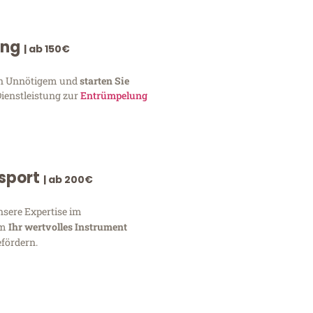
ung
| ab 150€
von Unnötigem und
starten Sie
Dienstleistung zur
Entrümpelung
nsport
| ab 200€
nsere Expertise im
um
Ihr wertvolles Instrument
fördern.