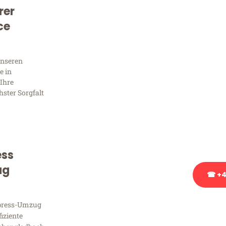
Kostenlose Beratung!
rer
Sie 
ce
Frag
unseren
e in
Ihre
hster Sorgfalt
Sie haben Fragen zu Ihrem
Beratung bezüglich Ihres
Rufen Sie uns gerne an, un
Ihnen kostenlos weiterzuh
ess
ug
☎ +4
Stattdessen eine u
xpress-Umzug
fiziente