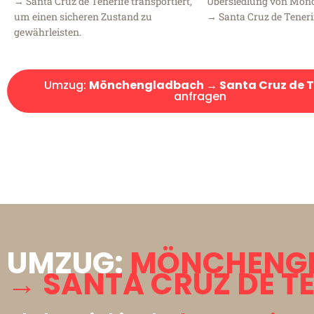
→ Santa Cruz de Tenerife transportiert,
Übersiedlung von Mön
um einen sicheren Zustand zu
→ Santa Cruz de Teneri
gewährleisten.
Umzug:
Mönchengladbach → Santa Cruz de T
anfragen
UMZUG:
MÖNCHENG
→ SANTA CRUZ DE TE