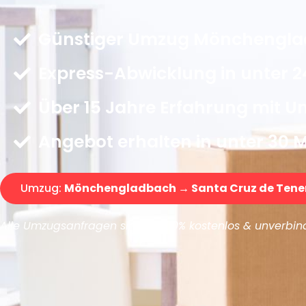
Günstiger Umzug Mönchenglad
Express-Abwicklung in unter 2
Über 15 Jahre Erfahrung mit 
Angebot erhalten in unter 30 
Umzug:
Mönchengladbach → Santa Cruz de Tener
Alle Umzugsanfragen sind zu 100% kostenlos & unverbind