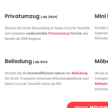
Privatumzug
Mini
| ab 250€
Starten Sie Ihren Neuanfang in Santa Cruz de Tenerife
Perfekt 
Gegenst
mit unserem
umfassenden
Privatumzug
Service
, der
Mönchen
bereits ab 250€ beginnt.
Beiladung
Möbe
| ab 50€
Nutzen Sie die
kosteneffiziente Option
der
Beiladung
Ob ein e
für Ihren Transport zwischen Mönchengladbach und
transpor
Santa Cruz de Tenerife schon ab 50€.
Möbeltr
preiswer
Umzug:
Mönchen