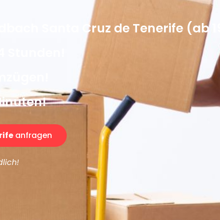
bach Santa Cruz de Tenerife (ab 
4 Stunden!
Umzügen!
Minuten!
ife
anfragen
lich!