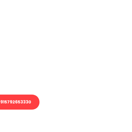
haben
en?
 Transport oder benötigen eine
 Umzug?
ser Team aus Experten freut sich,
elfen!
915792653330
nverbindliche Anfrage senden