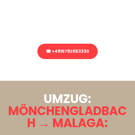
Sie haben Fragen zu Ihrem Transport oder benötigen eine Beratung
bezüglich Ihres Umzug?
Rufen Sie uns gerne an, unser Team aus Experten freut sich, Ihnen
kostenlos weiterzuhelfen!
☎ +4915792653330
Stattdessen eine unverbindliche Anfrage senden
UMZUG:
MÖNCHENGLADBAC
H → MALAGA: