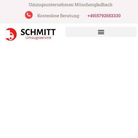
Umzugsunternehmen Mönchengladbach
Kostenlose Beratung:
+4915792653330
Schmitt Umzugsservice aus Mönchengladbach
Umzug Mönchengladbach
Malaga
Günstiger Umzug Mönchengladbach
Malaga (ab 199€)
Express-Abwicklung in unter 24 Stunden!
Über 15 Jahre Erfahrung mit Umzügen!