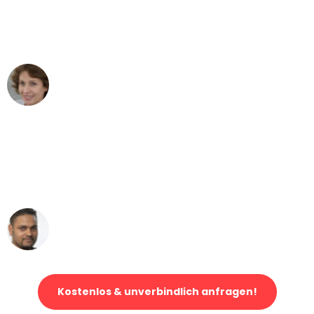
Mönchengladbach nach Wien nicht
vorstellen können - DANKE!"
Maria W
Umzug von Mönchengladbach nach Wien
"Mein Klavier kam in unter 24 Stunden
ohne einen Kratzer an - ein
erstklassiger Service!"
Ümit Y.
Klaviertransport in Mönchengladbach
Kostenlos & unverbindlich anfragen!