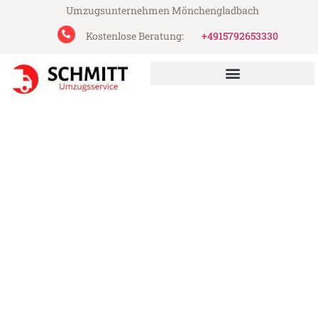
Umzugsunternehmen Mönchengladbach
Kostenlose Beratung:
+4915792653330
Schmitt Umzugsservice aus Mönchengladbach
Umzug Mönchengladbach
Kruševac
Günstiger Umzug Mönchengladbach
Kruševac (ab 199€)
Express-Abwicklung in unter 24 Stunden!
Über 15 Jahre Erfahrung mit Umzügen!