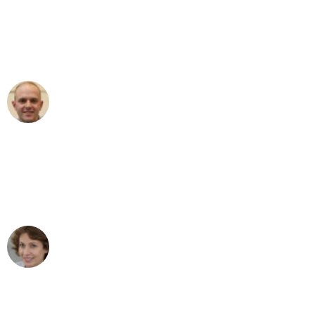
an das gesamte Team von Schmitt
Umzugsservice für ihren
außergewöhnlichen Service!"
Frederik F.
Umzug in Mönchengladbach
"Besser hätte ich mir den Umzug von
Mönchengladbach nach Wien nicht
vorstellen können - DANKE!"
Maria W
Umzug von Mönchengladbach nach Wien
"Mein Klavier kam in unter 24 Stunden