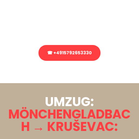
Sie haben Fragen zu Ihrem Transport oder benötigen eine Beratung
bezüglich Ihres Umzug?
Rufen Sie uns gerne an, unser Team aus Experten freut sich, Ihnen
kostenlos weiterzuhelfen!
☎ +4915792653330
Stattdessen eine unverbindliche Anfrage senden
UMZUG:
MÖNCHENGLADBAC
H → KRUŠEVAC: