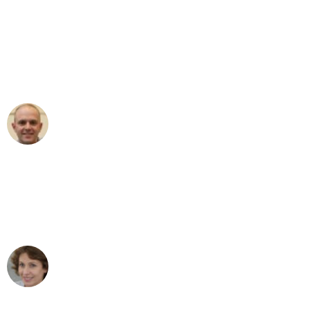
"Erste Klasse! Ein großes Dankeschön
an das gesamte Team von Schmitt
Umzugsservice für ihren
außergewöhnlichen Service!"
Frederik F.
Umzug in Mönchengladbach
"Besser hätte ich mir den Umzug von
Mönchengladbach nach Wien nicht
vorstellen können - DANKE!"
Maria W
Umzug von Mönchengladbach nach Wien