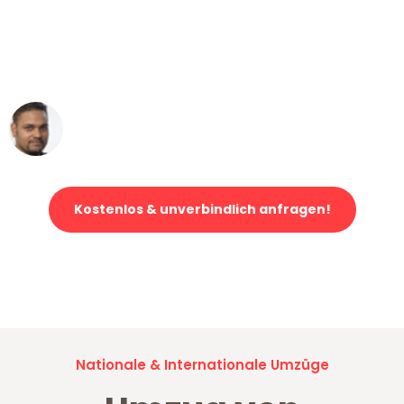
"Mein Klavier kam in unter 24 Stunden
ohne einen Kratzer an - ein
erstklassiger Service!"
Ümit Y.
Klaviertransport in Mönchengladbach
Kostenlos & unverbindlich anfragen!
Jetzt anfragen und der nächste glückliche Kunde werden. Alle
Umzugsanfragen sind zu
100% kostenlos & unverbindlich!
Nationale & Internationale Umzüge