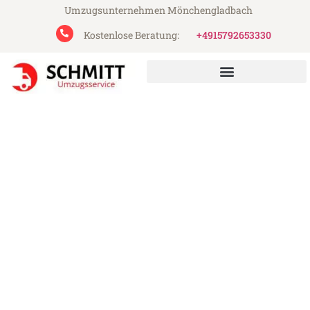
Umzugsunternehmen Mönchengladbach
Kostenlose Beratung:
+4915792653330
Schmitt Umzugsservice aus Mönchengladbach
Umzug Mönchengladbach
Winterthur
Günstiger Umzug Mönchengladbach
Winterthur (ab 199€)
Express-Abwicklung in unter 24 Stunden!
Über 15 Jahre Erfahrung mit Umzügen!