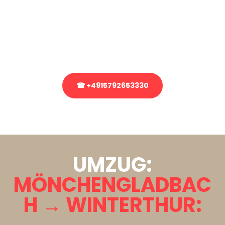
Sie haben Fragen zu Ihrem Transport oder benötigen eine Beratung
bezüglich Ihres Umzug?
Rufen Sie uns gerne an, unser Team aus Experten freut sich, Ihnen
kostenlos weiterzuhelfen!
☎ +4915792653330
Stattdessen eine unverbindliche Anfrage senden
UMZUG:
MÖNCHENGLADBAC
H → WINTERTHUR: