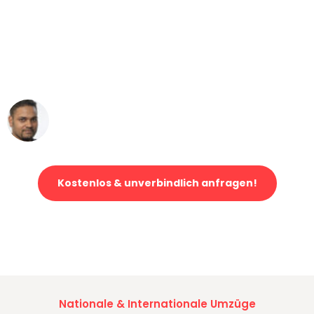
"Mein Klavier kam in unter 24 Stunden
ohne einen Kratzer an - ein
erstklassiger Service!"
Ümit Y.
Klaviertransport in Mönchengladbach
Kostenlos & unverbindlich anfragen!
Jetzt anfragen und der nächste glückliche Kunde werden. Alle
Umzugsanfragen sind zu
100% kostenlos & unverbindlich!
Nationale & Internationale Umzüge