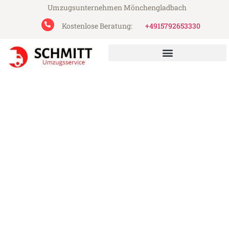
Umzugsunternehmen Mönchengladbach
Kostenlose Beratung:
+4915792653330
Schmitt Umzugsservice aus Mönchengladbach
Umzug Mönchengladbach
Montreux
Günstiger Umzug Mönchengladbach
Montreux (ab 199€)
Express-Abwicklung in unter 24 Stunden!
Über 15 Jahre Erfahrung mit Umzügen!