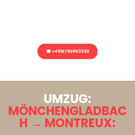
Sie haben Fragen zu Ihrem Transport oder benötigen eine Beratung
bezüglich Ihres Umzug?
Rufen Sie uns gerne an, unser Team aus Experten freut sich, Ihnen
kostenlos weiterzuhelfen!
☎ +4915792653330
Stattdessen eine unverbindliche Anfrage senden
UMZUG:
MÖNCHENGLADBAC
H → MONTREUX: