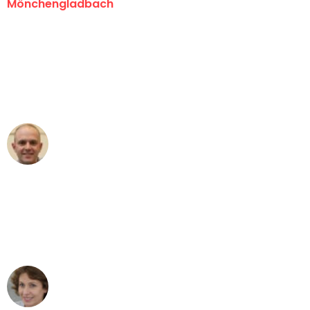
Mönchengladbach
"Erste Klasse! Ein großes Dankeschön
an das gesamte Team von Schmitt
Umzugsservice für ihren
außergewöhnlichen Service!"
Frederik F.
Umzug in Mönchengladbach
"Besser hätte ich mir den Umzug von
Mönchengladbach nach Wien nicht
vorstellen können - DANKE!"
Maria W
Umzug von Mönchengladbach nach Wien