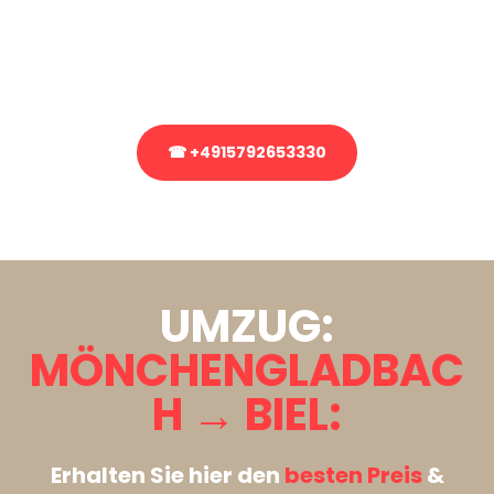
bezüglich Ihres Umzug?
Rufen Sie uns gerne an, unser Team aus Experten freut sich, Ihnen
kostenlos weiterzuhelfen!
☎ +4915792653330
Stattdessen eine unverbindliche Anfrage senden
UMZUG:
MÖNCHENGLADBAC
H → BIEL:
Erhalten Sie hier den
besten Preis
&