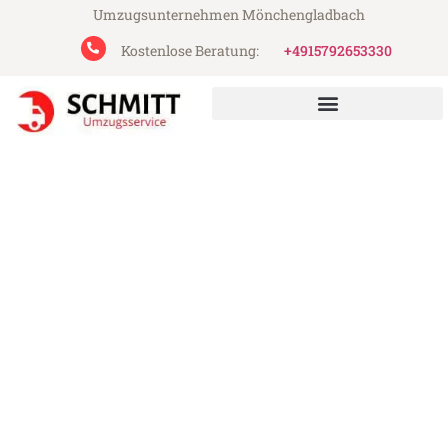
Umzugsunternehmen Mönchengladbach
Kostenlose Beratung:
+4915792653330
Schmitt Umzugsservice aus Mönchengladbach
Umzug Mönchengladbach
Biel
Günstiger Umzug Mönchengladbach Biel
(ab 199€)
Express-Abwicklung in unter 24 Stunden!
Über 15 Jahre Erfahrung mit Umzügen!