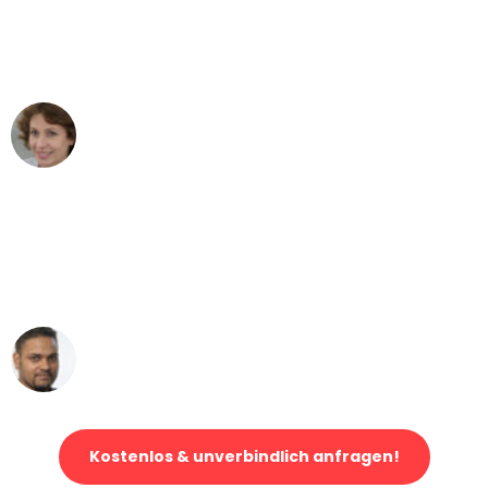
Mönchengladbach nach Wien nicht
vorstellen können - DANKE!"
Maria W
Umzug von Mönchengladbach nach Wien
"Mein Klavier kam in unter 24 Stunden
ohne einen Kratzer an - ein
erstklassiger Service!"
Ümit Y.
Klaviertransport in Mönchengladbach
Kostenlos & unverbindlich anfragen!