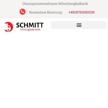
Umzugsunternehmen Mönchengladbach
Kostenlose Beratung:
+4915792653330
Schmitt Umzugsservice aus Mönchengladbach
Umzug Mönchengladbach
Bellinzona
Günstiger Umzug Mönchengladbach
Bellinzona (ab 199€)
Express-Abwicklung in unter 24 Stunden!
Über 15 Jahre Erfahrung mit Umzügen!