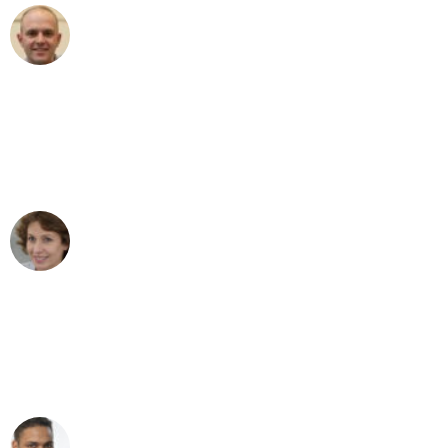
Frederik F.
Umzug in Mönchengladbach
"Besser hätte ich mir den Umzug von
Mönchengladbach nach Wien nicht
vorstellen können - DANKE!"
Maria W
Umzug von Mönchengladbach nach Wien
"Mein Klavier kam in unter 24 Stunden
ohne einen Kratzer an - ein
erstklassiger Service!"
Ümit Y.