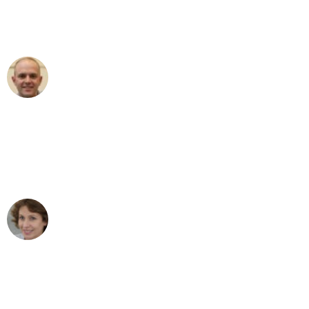
Umzugsservice für ihren
außergewöhnlichen Service!"
Frederik F.
Umzug in Mönchengladbach
"Besser hätte ich mir den Umzug von
Mönchengladbach nach Wien nicht
vorstellen können - DANKE!"
Maria W
Umzug von Mönchengladbach nach Wien
"Mein Klavier kam in unter 24 Stunden
ohne einen Kratzer an - ein