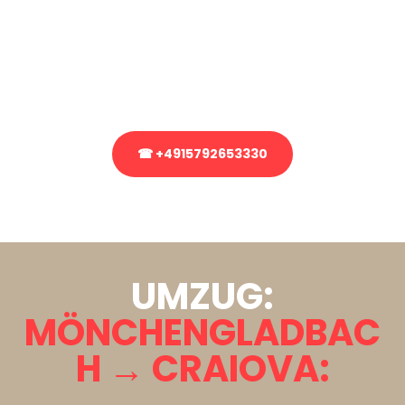
Sie haben Fragen zu Ihrem Transport oder benötigen eine Beratung
bezüglich Ihres Umzug?
Rufen Sie uns gerne an, unser Team aus Experten freut sich, Ihnen
kostenlos weiterzuhelfen!
☎ +4915792653330
Stattdessen eine unverbindliche Anfrage senden
UMZUG:
MÖNCHENGLADBAC
H → CRAIOVA: