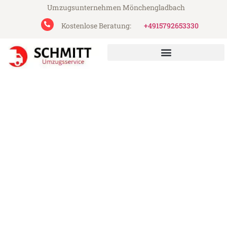
Umzugsunternehmen Mönchengladbach
Kostenlose Beratung:
+4915792653330
Schmitt Umzugsservice aus Mönchengladbach
Umzug Mönchengladbach
Craiova
Günstiger Umzug Mönchengladbach
Craiova (ab 199€)
Express-Abwicklung in unter 24 Stunden!
Über 15 Jahre Erfahrung mit Umzügen!