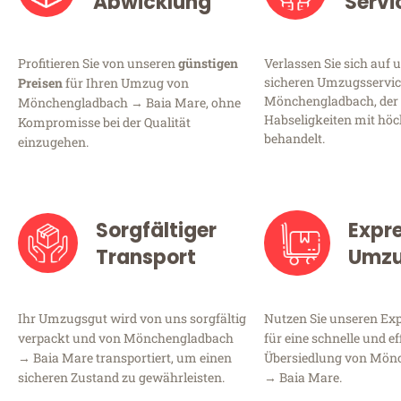
Abwicklung
Servi
Profitieren Sie von unseren
günstigen
Verlassen Sie sich auf 
sicheren Umzugsservic
Preisen
für Ihren Umzug von
Mönchengladbach, der 
Mönchengladbach → Baia Mare, ohne
Habseligkeiten mit höc
Kompromisse bei der Qualität
behandelt.
einzugehen.
Sorgfältiger
Expr
Transport
Umz
Ihr Umzugsgut wird von uns sorgfältig
Nutzen Sie unseren E
verpackt und von Mönchengladbach
für eine schnelle und ef
→ Baia Mare transportiert, um einen
Übersiedlung von Mön
sicheren Zustand zu gewährleisten.
→ Baia Mare.