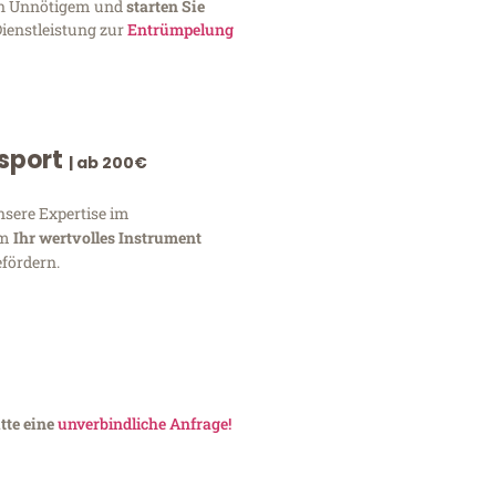
von Unnötigem und
starten Sie
Dienstleistung zur
Entrümpelung
nsport
| ab 200€
nsere Expertise im
um
Ihr wertvolles Instrument
fördern.
tte eine
unverbindliche Anfrage!