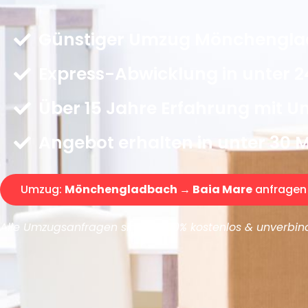
Günstiger Umzug Mönchenglad
Express-Abwicklung in unter 2
Über 15 Jahre Erfahrung mit 
Angebot erhalten in unter 30 
Umzug:
Mönchengladbach → Baia Mare
anfragen
Alle Umzugsanfragen sind zu 100% kostenlos & unverbind