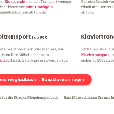
für
Studierende
oder den Transport weniger
Befreien Sie sich 
ände bieten wir
Mini-Umzüge
in
frisch
mit unserer 
gladbach schon ab 100€ an.
ab 150€.
ltransport
Klaviertra
| ab 80€
inzelnes Möbelstück oder mehrere, wir
Vertrauen Sie auf u
tieren Ihre Möbel sicher beim
Klaviertransport
, 
ansport
nach Baia Mare preiswert ab 80€.
sicher
ab 200€ zu be
nchengladbach → Baia Mare
anfragen
n für die Strecke Mönchengladbach → Baia Mare schicken Sie uns bi