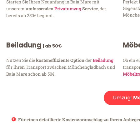
Starten Sie Ihren Neuanfang in Baia Mare mit
Perfekt 
Gegenst
unserem
umfassenden
Privatumzug
Service
, der
Mönchen
bereits ab 250€ beginnt.
Beiladung
Möbe
| ab 50€
Nutzen Sie die
kosteneffiziente Option
der
Beiladung
Ob ein e
für Ihren Transport zwischen Mönchengladbach und
transpor
Baia Mare schon ab 50€.
Möbeltr
Umzug:
Mö
Für einen detaillierte Kostenvoranschlag zu Ihrem Anliege