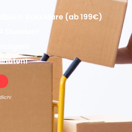
bach Baia Mare (ab 199€)
4 Stunden!
Umzügen!
Minuten!
lich!