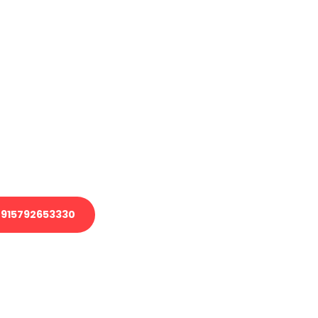
haben
en?
 Transport oder benötigen eine
 Umzug?
ser Team aus Experten freut sich,
elfen!
915792653330
nverbindliche Anfrage senden