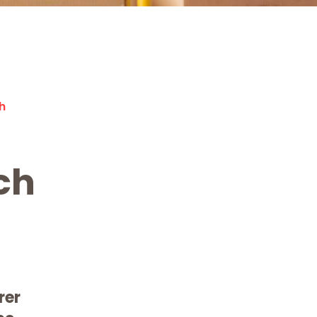
h
ch
rer
Kostenlose Beratung!