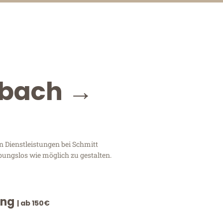
dbach →
 Dienstleistungen bei Schmitt
bungslos wie möglich zu gestalten.
ung
| ab 150€