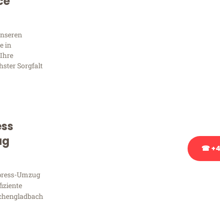
Sie 
ce
Frag
unseren
e in
Ihre
hster Sorgfalt
Sie haben Fragen zu Ihrem
Beratung bezüglich Ihres
Rufen Sie uns gerne an, un
Ihnen kostenlos weiterzuh
ess
ug
☎ +4
xpress-Umzug
Stattdessen eine u
fiziente
chengladbach