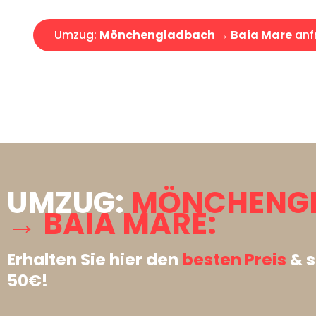
Umzug:
Mönchengladbach → Baia Mare
anf
UMZUG:
MÖNCHENG
→ BAIA MARE:
Erhalten Sie hier den
besten Preis
& s
50€!