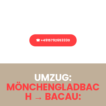
Sie haben Fragen zu Ihrem Transport oder benötigen eine Beratung
bezüglich Ihres Umzug?
Rufen Sie uns gerne an, unser Team aus Experten freut sich, Ihnen
kostenlos weiterzuhelfen!
☎ +4915792653330
Stattdessen eine unverbindliche Anfrage senden
UMZUG:
MÖNCHENGLADBAC
H → BACAU: