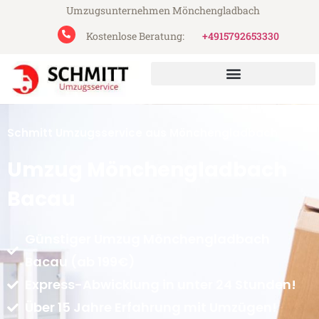
Umzugsunternehmen Mönchengladbach
Kostenlose Beratung:
+4915792653330
Schmitt Umzugsservice aus Mönchengladbach
Umzug Mönchengladbach
Bacau
Günstiger Umzug Mönchengladbach
Bacau (ab 199€)
Express-Abwicklung in unter 24 Stunden!
Über 15 Jahre Erfahrung mit Umzügen!