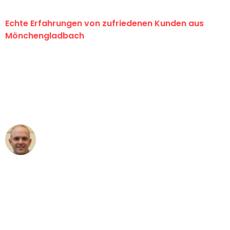
Echte Erfahrungen von zufriedenen Kunden aus
Mönchengladbach
"Erste Klasse! Ein großes Dankeschön
an das gesamte Team von Schmitt
Umzugsservice für ihren
außergewöhnlichen Service!"
Frederik F.
Umzug in Mönchengladbach
"Besser hätte ich mir den Umzug von
Mönchengladbach nach Wien nicht
vorstellen können - DANKE!"