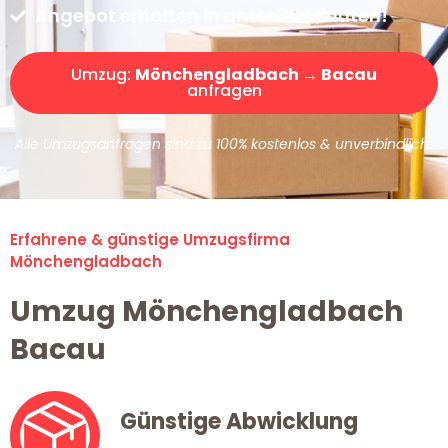
Angebot erhalten in unter 30 Minuten!
Umzug:
Mönchengladbach → Bacau
anfragen
Alle Umzugsanfragen sind zu 100% kostenlos & unverbindlich!
Erfahrene & günstige Umzugsfirma
Mönchengladbach
Umzug Mönchengladbach
Bacau
Günstige Abwicklung