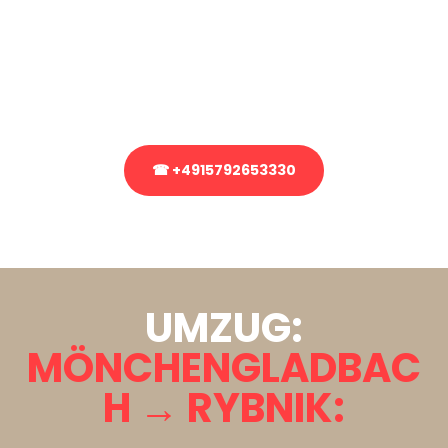
Sie haben Fragen zu Ihrem Transport oder benötigen eine Beratung
bezüglich Ihres Umzug?
Rufen Sie uns gerne an, unser Team aus Experten freut sich, Ihnen
kostenlos weiterzuhelfen!
☎ +4915792653330
Stattdessen eine unverbindliche Anfrage senden
UMZUG:
MÖNCHENGLADBAC
H → RYBNIK: