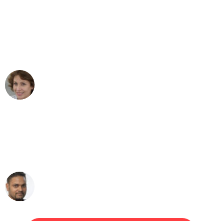
"Besser hätte ich mir den Umzug von
Mönchengladbach nach Wien nicht
vorstellen können - DANKE!"
Maria W
Umzug von Mönchengladbach nach Wien
"Mein Klavier kam in unter 24 Stunden
ohne einen Kratzer an - ein
erstklassiger Service!"
Ümit Y.
Klaviertransport in Mönchengladbach