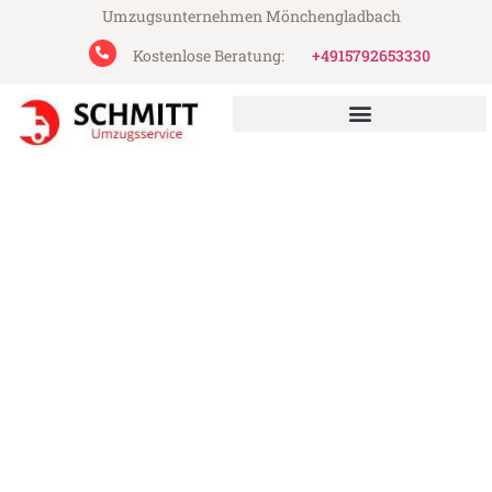
Umzugsunternehmen Mönchengladbach
Kostenlose Beratung:
+4915792653330
Schmitt Umzugsservice aus Mönchengladbach
Umzug Mönchengladbach
Rybnik
Günstiger Umzug Mönchengladbach
Rybnik (ab 199€)
Express-Abwicklung in unter 24 Stunden!
Über 15 Jahre Erfahrung mit Umzügen!