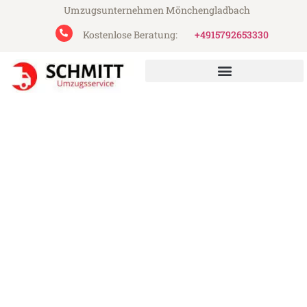
Umzugsunternehmen Mönchengladbach
Kostenlose Beratung:
+4915792653330
Schmitt Umzugsservice aus Mönchengladbach
Umzug Mönchengladbach
Bergen
Günstiger Umzug Mönchengladbach
Bergen (ab 199€)
Express-Abwicklung in unter 24 Stunden!
Über 15 Jahre Erfahrung mit Umzügen!