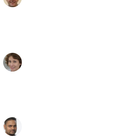
Umzug in Mönchengladbach
"Besser hätte ich mir den Umzug von
Mönchengladbach nach Wien nicht
vorstellen können - DANKE!"
Maria W
Umzug von Mönchengladbach nach Wien
"Mein Klavier kam in unter 24 Stunden
ohne einen Kratzer an - ein
erstklassiger Service!"
Ümit Y.
Klaviertransport in Mönchengladbach