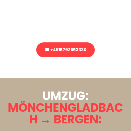
Sie haben Fragen zu Ihrem Transport oder benötigen eine Beratung
bezüglich Ihres Umzug?
Rufen Sie uns gerne an, unser Team aus Experten freut sich, Ihnen
kostenlos weiterzuhelfen!
☎ +4915792653330
Stattdessen eine unverbindliche Anfrage senden
UMZUG:
MÖNCHENGLADBAC
H → BERGEN: