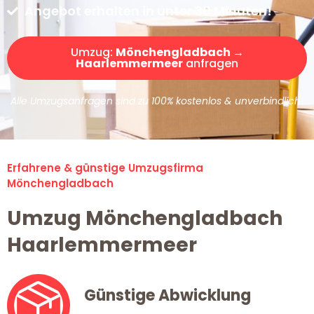
Angebot erhalten in unter 30 Minuten!
Umzug:
Mönchengladbach →
Haarlemmermeer
anfragen
Alle Umzugsanfragen sind zu 100% kostenlos & unverbindlich!
Erfahrene & günstige Umzugsfirma
Mönchengladbach
Umzug Mönchengladbach
Haarlemmermeer
Günstige Abwicklung