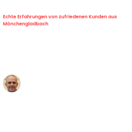
Echte Erfahrungen von zufriedenen Kunden aus
Mönchengladbach
"Erste Klasse! Ein großes Dankeschön
an das gesamte Team von Schmitt
Umzugsservice für ihren
außergewöhnlichen Service!"
Frederik F.
Umzug in Mönchengladbach
"Besser hätte ich mir den Umzug von
Mönchengladbach nach Wien nicht
vorstellen können - DANKE!"