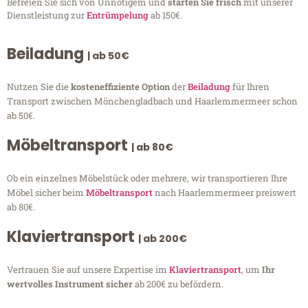
Befreien Sie sich von Unnötigem und
starten Sie frisch
mit unserer
Dienstleistung zur
Entrümpelung
ab 150€.
Beiladung
| ab 50€
Nutzen Sie die
kosteneffiziente Option
der
Beiladung
für Ihren
Transport zwischen Mönchengladbach und Haarlemmermeer schon
ab 50€.
Möbeltransport
| ab 80€
Ob ein einzelnes Möbelstück oder mehrere, wir transportieren Ihre
Möbel sicher beim
Möbeltransport
nach Haarlemmermeer preiswert
ab 80€.
Klaviertransport
| ab 200€
Vertrauen Sie auf unsere Expertise im
Klaviertransport
, um
Ihr
wertvolles Instrument sicher
ab 200€ zu befördern.