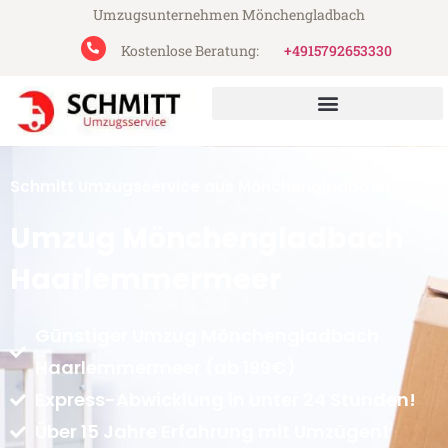
Umzugsunternehmen Mönchengladbach
Kostenlose Beratung:
+4915792653330
Schmitt Umzugsservice aus Mönchengladbach
Umzug Mönchengladbach
Haarlemmermeer
Günstiger Umzug Mönchengladbach
Haarlemmermeer (ab 199€)
Express-Abwicklung in unter 24 Stunden!
Über 15 Jahre Erfahrung mit Umzügen!