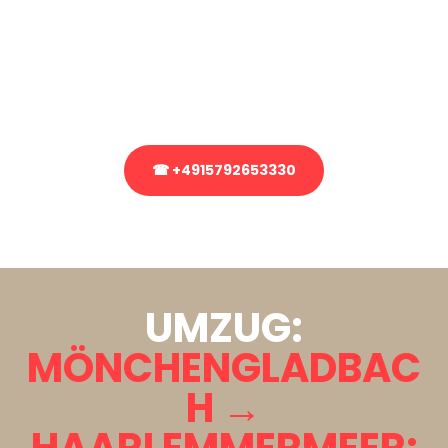
Sie haben Fragen zu Ihrem Transport oder benötigen eine Beratung
bezüglich Ihres Umzug?
Rufen Sie uns gerne an, unser Team aus Experten freut sich, Ihnen
kostenlos weiterzuhelfen!
☎ +4915792653330
Stattdessen eine unverbindliche Anfrage senden
UMZUG:
MÖNCHENGLADBAC
H →