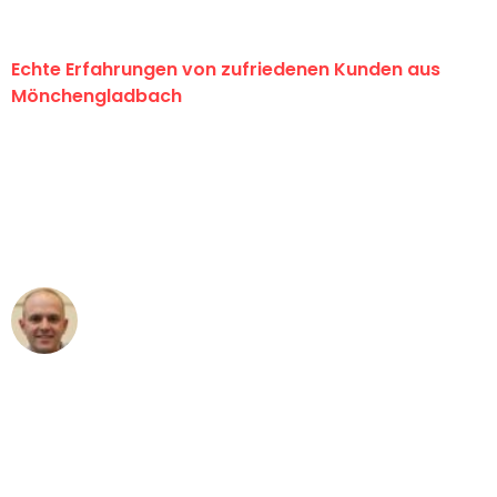
Echte Erfahrungen von zufriedenen Kunden aus
Mönchengladbach
"Erste Klasse! Ein großes Dankeschön
an das gesamte Team von Schmitt
Umzugsservice für ihren
außergewöhnlichen Service!"
Frederik F.
Umzug in Mönchengladbach
"Besser hätte ich mir den Umzug von
Mönchengladbach nach Wien nicht
vorstellen können - DANKE!"