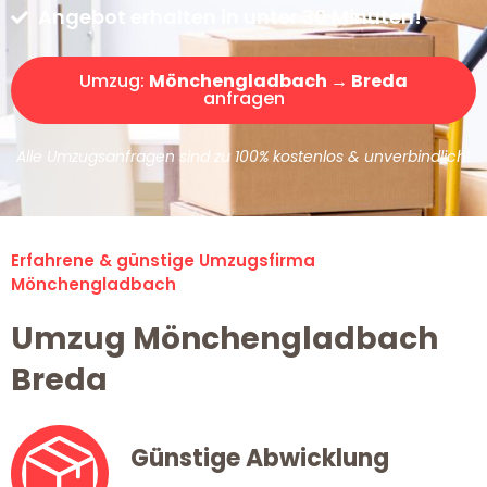
Angebot erhalten in unter 30 Minuten!
Umzug:
Mönchengladbach → Breda
anfragen
Alle Umzugsanfragen sind zu 100% kostenlos & unverbindlich!
Erfahrene & günstige Umzugsfirma
Mönchengladbach
Umzug Mönchengladbach
Breda
Günstige Abwicklung