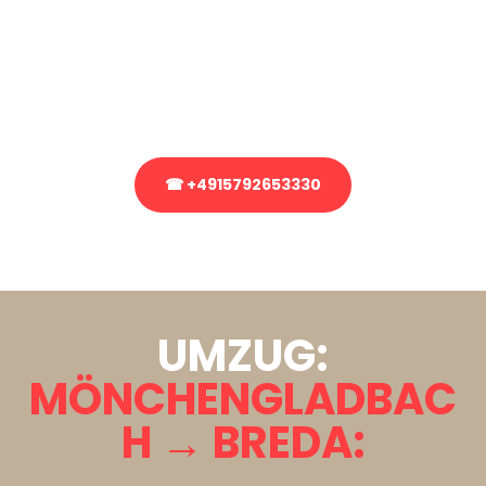
Sie haben Fragen zu Ihrem Transport oder benötigen eine Beratung
bezüglich Ihres Umzug?
Rufen Sie uns gerne an, unser Team aus Experten freut sich, Ihnen
kostenlos weiterzuhelfen!
☎ +4915792653330
Stattdessen eine unverbindliche Anfrage senden
UMZUG:
MÖNCHENGLADBAC
H → BREDA: