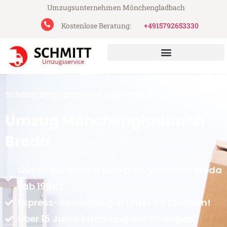
Umzugsunternehmen Mönchengladbach
Kostenlose Beratung:
+4915792653330
Schmitt Umzugsservice aus Mönchengladbach
Umzug Mönchengladbach
Breda
Günstiger Umzug Mönchengladbach Breda
(ab 199€)
Express-Abwicklung in unter 24 Stunden!
Über 15 Jahre Erfahrung mit Umzügen!