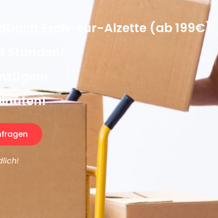
bach Esch-sur-Alzette (ab 199€)
4 Stunden!
Umzügen!
Minuten!
fragen
lich!