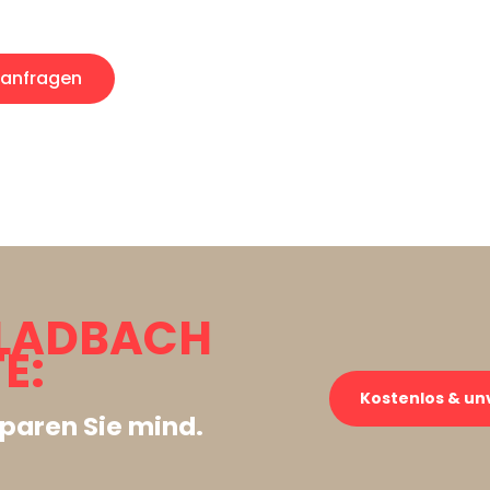
anfragen
LADBACH
E:
Kostenlos & un
paren Sie mind.