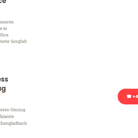
ce
Sie 
Frag
unseren
e in
Ihre
hster Sorgfalt
Sie haben Fragen zu Ihrem
Beratung bezüglich Ihres
Rufen Sie uns gerne an, un
Ihnen kostenlos weiterzuh
ess
ug
☎ +4
xpress-Umzug
Stattdessen eine u
fiziente
chengladbach