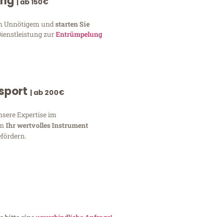
ung
| ab 150€
von Unnötigem und
starten Sie
Dienstleistung zur
Entrümpelung
nsport
| ab 200€
nsere Expertise im
um
Ihr wertvolles Instrument
fördern.