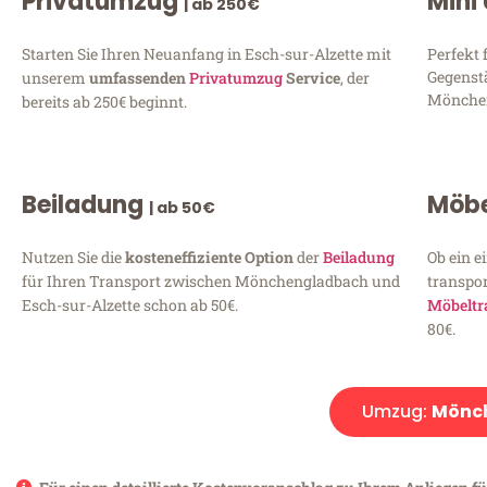
Privatumzug
Mini
| ab 250€
Starten Sie Ihren Neuanfang in Esch-sur-Alzette mit
Perfekt 
Gegenst
unserem
umfassenden
Privatumzug
Service
, der
Mönchen
bereits ab 250€ beginnt.
Beiladung
Möbe
| ab 50€
Nutzen Sie die
kosteneffiziente Option
der
Beiladung
Ob ein e
für Ihren Transport zwischen Mönchengladbach und
transpor
Esch-sur-Alzette schon ab 50€.
Möbeltr
80€.
Umzug:
Mönch