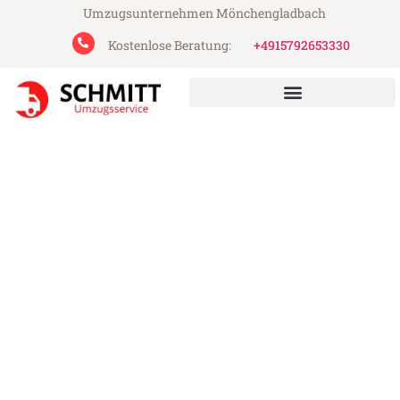
Umzugsunternehmen Mönchengladbach
Kostenlose Beratung:
+4915792653330
Schmitt Umzugsservice aus Mönchengladbach
Umzug Mönchengladbach
Bertrange
Günstiger Umzug Mönchengladbach
Bertrange (ab 199€)
Express-Abwicklung in unter 24 Stunden!
Über 15 Jahre Erfahrung mit Umzügen!