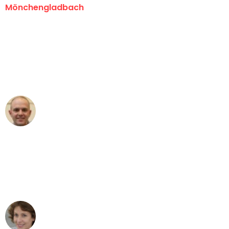
Mönchengladbach
"Erste Klasse! Ein großes Dankeschön
an das gesamte Team von Schmitt
Umzugsservice für ihren
außergewöhnlichen Service!"
Frederik F.
Umzug in Mönchengladbach
"Besser hätte ich mir den Umzug von
Mönchengladbach nach Wien nicht
vorstellen können - DANKE!"
Maria W
Umzug von Mönchengladbach nach Wien