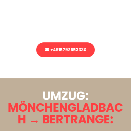
Sie haben Fragen zu Ihrem Transport oder benötigen eine Beratung
bezüglich Ihres Umzug?
Rufen Sie uns gerne an, unser Team aus Experten freut sich, Ihnen
kostenlos weiterzuhelfen!
☎ +4915792653330
Stattdessen eine unverbindliche Anfrage senden
UMZUG:
MÖNCHENGLADBAC
H → BERTRANGE: