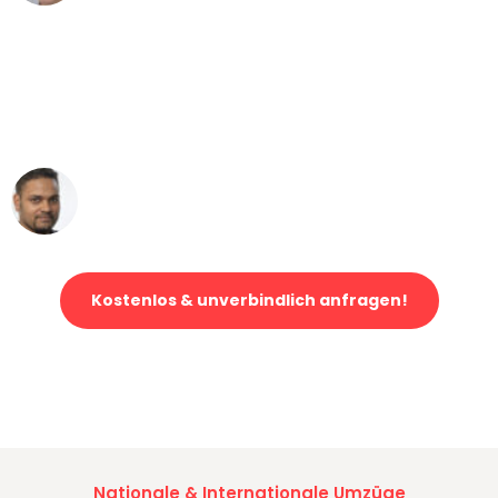
"Mein Klavier kam in unter 24 Stunden
ohne einen Kratzer an - ein
erstklassiger Service!"
Ümit Y.
Klaviertransport in Mönchengladbach
Kostenlos & unverbindlich anfragen!
Jetzt anfragen und der nächste glückliche Kunde werden. Alle
Umzugsanfragen sind zu
100% kostenlos & unverbindlich!
Nationale & Internationale Umzüge