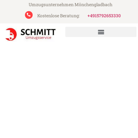
Umzugsunternehmen Mönchengladbach
Kostenlose Beratung:
+4915792653330
Schmitt Umzugsservice aus Mönchengladbach
Umzug Mönchengladbach
Venedig
Günstiger Umzug Mönchengladbach
Venedig (ab 199€)
Express-Abwicklung in unter 24 Stunden!
Über 15 Jahre Erfahrung mit Umzügen!