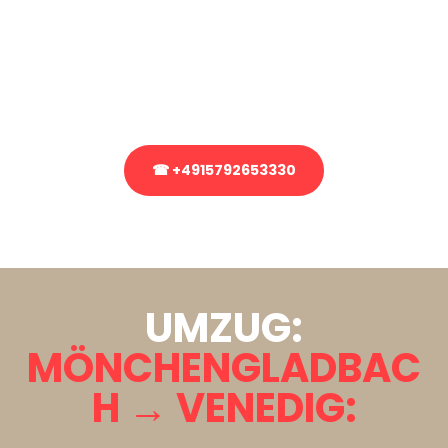
Sie haben Fragen zu Ihrem Transport oder benötigen eine Beratung
bezüglich Ihres Umzug?
Rufen Sie uns gerne an, unser Team aus Experten freut sich, Ihnen
kostenlos weiterzuhelfen!
☎ +4915792653330
Stattdessen eine unverbindliche Anfrage senden
UMZUG:
MÖNCHENGLADBAC
H → VENEDIG: