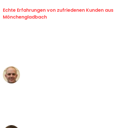
Echte Erfahrungen von zufriedenen Kunden aus
Mönchengladbach
"Erste Klasse! Ein großes Dankeschön
an das gesamte Team von Schmitt
Umzugsservice für ihren
außergewöhnlichen Service!"
Frederik F.
Umzug in Mönchengladbach
"Besser hätte ich mir den Umzug von
Mönchengladbach nach Wien nicht
vorstellen können - DANKE!"