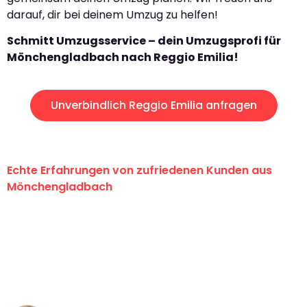
darauf, dir bei deinem Umzug zu helfen!
Schmitt Umzugsservice – dein Umzugsprofi für
Mönchengladbach nach Reggio Emilia!
Unverbindlich Reggio Emilia anfragen
Echte Erfahrungen von zufriedenen Kunden aus
Mönchengladbach
"Erste Klasse! Ein großes Dankeschön
an das gesamte Team von Schmitt
Umzugsservice für ihren
außergewöhnlichen Service!"