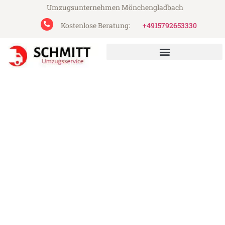
Umzugsunternehmen Mönchengladbach
Kostenlose Beratung:
+4915792653330
Schmitt Umzugsservice aus Mönchengladbach
Umzug Mönchengladbach
Reggio Emilia
Günstiger Umzug Mönchengladbach
Reggio Emilia (ab 199€)
Express-Abwicklung in unter 24 Stunden!
Über 15 Jahre Erfahrung mit Umzügen!