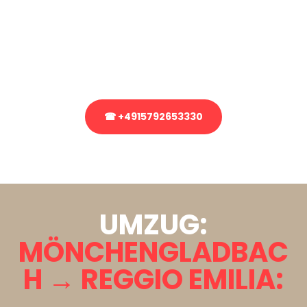
Sie haben Fragen zu Ihrem Transport oder benötigen eine Beratung
bezüglich Ihres Umzug?
Rufen Sie uns gerne an, unser Team aus Experten freut sich, Ihnen
kostenlos weiterzuhelfen!
☎ +4915792653330
Stattdessen eine unverbindliche Anfrage senden
UMZUG:
MÖNCHENGLADBAC
H → REGGIO EMILIA: