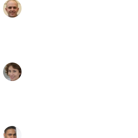
Frederik F.
Umzug in Mönchengladbach
"Besser hätte ich mir den Umzug von
Mönchengladbach nach Wien nicht
vorstellen können - DANKE!"
Maria W
Umzug von Mönchengladbach nach Wien
"Mein Klavier kam in unter 24 Stunden
ohne einen Kratzer an - ein
erstklassiger Service!"
Ümit Y.
Klaviertransport in Mönchengladbach