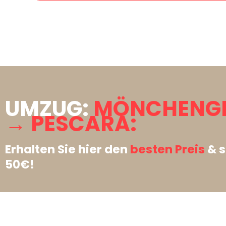
UMZUG:
MÖNCHENG
→ PESCARA:
Erhalten Sie hier den
besten Preis
& s
50€!