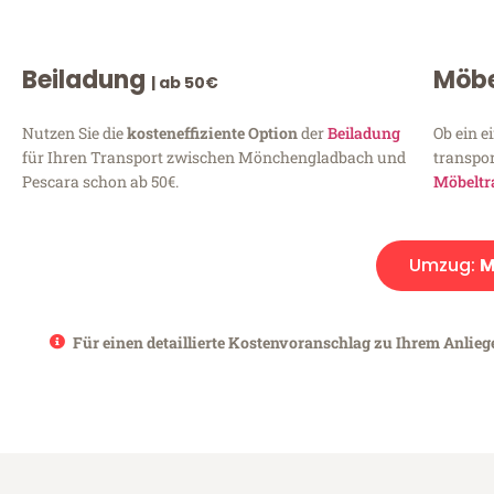
Beiladung
Möbe
| ab 50€
Nutzen Sie die
kosteneffiziente Option
der
Beiladung
Ob ein e
für Ihren Transport zwischen Mönchengladbach und
transpor
Pescara schon ab 50€.
Möbeltr
Umzug:
M
Für einen detaillierte Kostenvoranschlag zu Ihrem Anlie