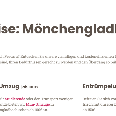
eise: Mönchengla
Pescara? Entdecken Sie unsere vielfältigen und kosteneffizienten D
sind, Ihren Bedürfnissen gerecht zu werden und den Übergang so rei
 Umzug
Entrümpel
| ab 100€
für
Studierende
oder den Transport weniger
Befreien Sie sich 
ände bieten wir
Mini-Umzüge
in
frisch
mit unserer 
gladbach schon ab 100€ an.
ab 150€.