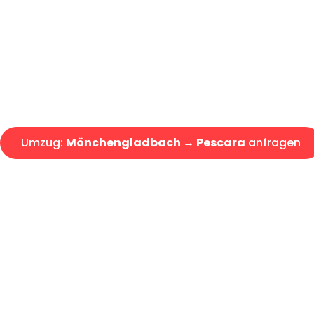
Express-Abwicklung in unter 2
Über 15 Jahre Erfahrung mit 
Angebot erhalten in unter 30 
Umzug:
Mönchengladbach → Pescara
anfragen
Alle Umzugsanfragen sind zu 100% kostenlos & unverbind