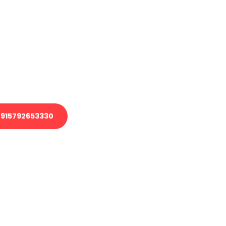
en?
 Transport oder benötigen eine
 Umzug?
ser Team aus Experten freut sich,
elfen!
915792653330
nverbindliche Anfrage senden