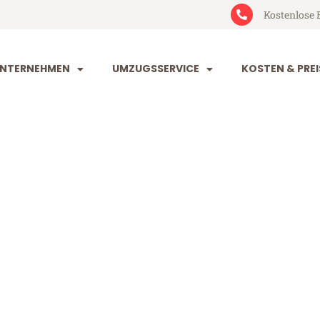
Kostenlose 
NTERNEHMEN
UMZUGSSERVICE
KOSTEN & PREI
engladbach P
dbach Pescara (ab 199€)