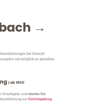
dbach →
ienstleistungen bei Schmitt
bungslos wie möglich zu gestalten.
ung
| ab 150€
von Unnötigem und
starten Sie
Dienstleistung zur
Entrümpelung