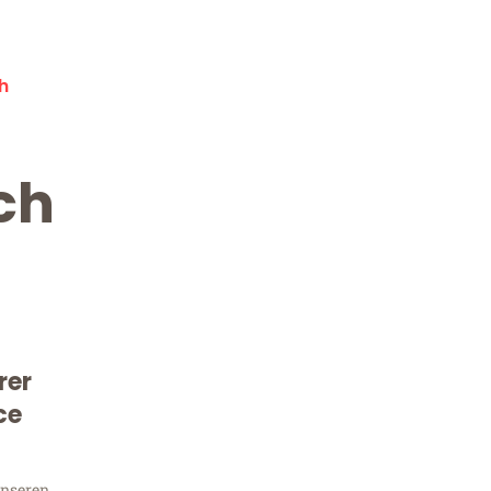
h
ch
rer
Kostenlose Beratung!
Sie 
ce
unseren