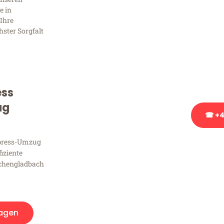
Frag
e in
Ihre
hster Sorgfalt
Sie haben Fragen zu Ihrem
Beratung bezüglich Ihres
Rufen Sie uns gerne an, un
Ihnen kostenlos weiterzuh
ess
ug
☎ +4
xpress-Umzug
Stattdessen eine u
fiziente
chengladbach
agen