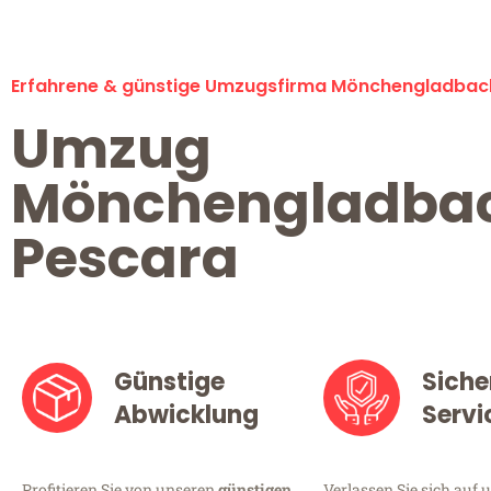
Erfahrene & günstige Umzugsfirma Mönchengladbac
Umzug
Mönchengladba
Pescara
Günstige
Siche
Abwicklung
Servi
Profitieren Sie von unseren
günstigen
Verlassen Sie sich auf 