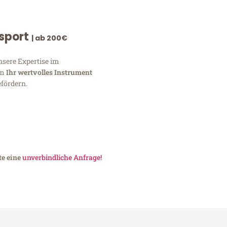
nsport
| ab 200€
nsere Expertise im
um
Ihr wertvolles Instrument
fördern.
te eine
unverbindliche Anfrage!