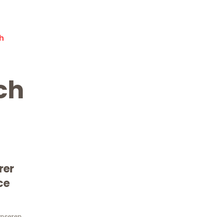
h
ch
rer
Kostenlose Beratung!
Sie 
ce
unseren