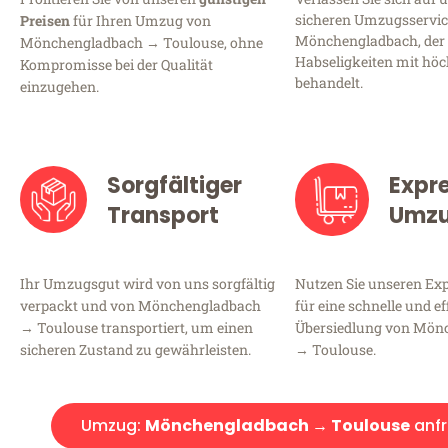
sicheren Umzugsservic
Preisen
für Ihren Umzug von
Mönchengladbach, der 
Mönchengladbach → Toulouse, ohne
Habseligkeiten mit höc
Kompromisse bei der Qualität
behandelt.
einzugehen.
Sorgfältiger
Expr
Transport
Umz
Ihr Umzugsgut wird von uns sorgfältig
Nutzen Sie unseren E
verpackt und von Mönchengladbach
für eine schnelle und ef
→ Toulouse transportiert, um einen
Übersiedlung von Mön
sicheren Zustand zu gewährleisten.
→ Toulouse.
Umzug:
Mönchengladbach → Toulouse
anf