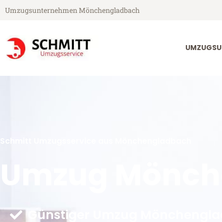
Umzugsunternehmen Mönchengladbach
UMZUGSU
Schmitt Umzugsservice aus Mönchengladbach
Umzug Mönche
Günstiger Umzug Mönchengla