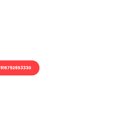
en?
 Transport oder benötigen eine
 Umzug?
ser Team aus Experten freut sich,
elfen!
915792653330
nverbindliche Anfrage senden