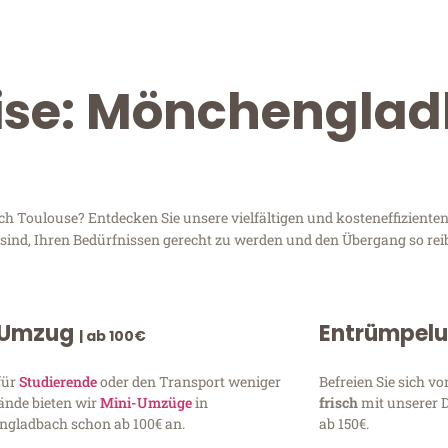
eise: Mönchengla
Toulouse? Entdecken Sie unsere vielfältigen und kosteneffizienten 
sind, Ihren Bedürfnissen gerecht zu werden und den Übergang so rei
 Umzug
Entrümpel
| ab 100€
für
Studierende
oder den Transport weniger
Befreien Sie sich 
ände bieten wir
Mini-Umzüge
in
frisch
mit unserer 
gladbach schon ab 100€ an.
ab 150€.