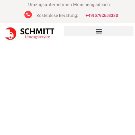
Umzugsunternehmen Mönchengladbach
Kostenlose Beratung:
+4915792653330
Schmitt Umzugsservice aus Mönchengladbach
Umzug Mönchengladbach
Besançon
Günstiger Umzug Mönchengladbach
Besançon (ab 199€)
Express-Abwicklung in unter 24 Stunden!
Über 15 Jahre Erfahrung mit Umzügen!