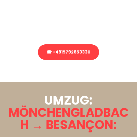
Sie haben Fragen zu Ihrem Transport oder benötigen eine Beratung
bezüglich Ihres Umzug?
Rufen Sie uns gerne an, unser Team aus Experten freut sich, Ihnen
kostenlos weiterzuhelfen!
☎ +4915792653330
Stattdessen eine unverbindliche Anfrage senden
UMZUG:
MÖNCHENGLADBAC
H → BESANÇON: