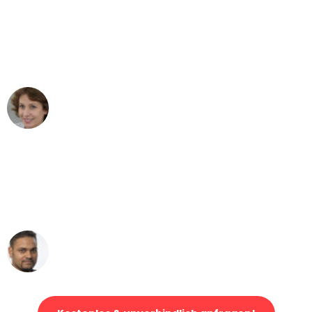
"Besser hätte ich mir den Umzug von
Mönchengladbach nach Wien nicht
vorstellen können - DANKE!"
Maria W
Umzug von Mönchengladbach nach Wien
"Mein Klavier kam in unter 24 Stunden
ohne einen Kratzer an - ein
erstklassiger Service!"
Ümit Y.
Klaviertransport in Mönchengladbach