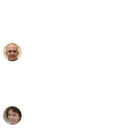
"Erste Klasse! Ein großes Dankeschön
an das gesamte Team von Schmitt
Umzugsservice für ihren
außergewöhnlichen Service!"
Frederik F.
Umzug in Mönchengladbach
"Besser hätte ich mir den Umzug von
Mönchengladbach nach Wien nicht
vorstellen können - DANKE!"
Maria W
Umzug von Mönchengladbach nach Wien