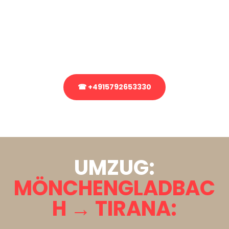
Sie haben Fragen zu Ihrem Transport oder benötigen eine Beratung
bezüglich Ihres Umzug?
Rufen Sie uns gerne an, unser Team aus Experten freut sich, Ihnen
kostenlos weiterzuhelfen!
☎ +4915792653330
Stattdessen eine unverbindliche Anfrage senden
UMZUG:
MÖNCHENGLADBAC
H → TIRANA: