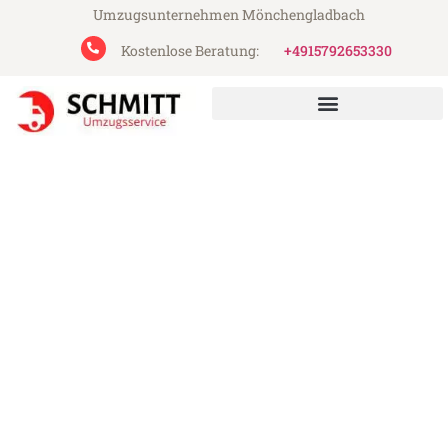
Umzugsunternehmen Mönchengladbach
Kostenlose Beratung:
+4915792653330
Schmitt Umzugsservice aus Mönchengladbach
Umzug Mönchengladbach
Tirana
Günstiger Umzug Mönchengladbach
Tirana (ab 199€)
Express-Abwicklung in unter 24 Stunden!
Über 15 Jahre Erfahrung mit Umzügen!