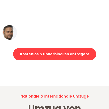
"Mein Klavier kam in unter 24 Stunden
ohne einen Kratzer an - ein
erstklassiger Service!"
Ümit Y.
Klaviertransport in Mönchengladbach
Kostenlos & unverbindlich anfragen!
Jetzt anfragen und der nächste glückliche Kunde werden. Alle
Umzugsanfragen sind zu
100% kostenlos & unverbindlich!
Nationale & Internationale Umzüge
Umzug von