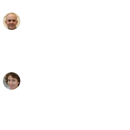
außergewöhnlichen Service!"
Frederik F.
Umzug in Mönchengladbach
"Besser hätte ich mir den Umzug von
Mönchengladbach nach Wien nicht
vorstellen können - DANKE!"
Maria W
Umzug von Mönchengladbach nach Wien
"Mein Klavier kam in unter 24 Stunden
ohne einen Kratzer an - ein
erstklassiger Service!"