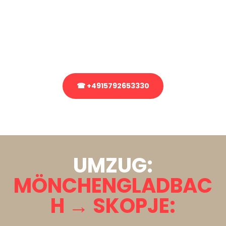
Sie haben Fragen zu Ihrem Transport oder benötigen eine Beratung
bezüglich Ihres Umzug?
Rufen Sie uns gerne an, unser Team aus Experten freut sich, Ihnen
kostenlos weiterzuhelfen!
☎ +4915792653330
Stattdessen eine unverbindliche Anfrage senden
UMZUG:
MÖNCHENGLADBAC
H → SKOPJE: