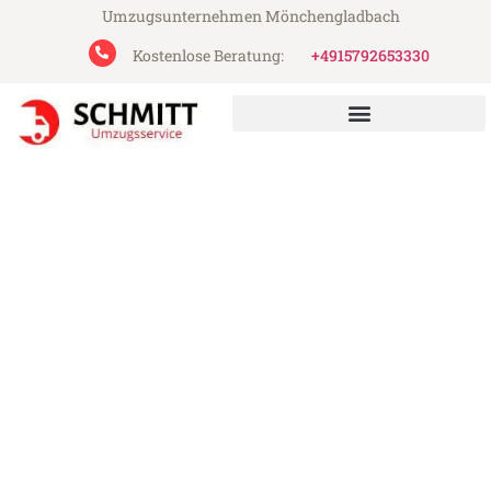
Umzugsunternehmen Mönchengladbach
Kostenlose Beratung:
+4915792653330
Schmitt Umzugsservice aus Mönchengladbach
Umzug Mönchengladbach
Skopje
Günstiger Umzug Mönchengladbach
Skopje (ab 199€)
Express-Abwicklung in unter 24 Stunden!
Über 15 Jahre Erfahrung mit Umzügen!