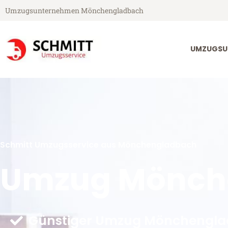
Umzugsunternehmen Mönchengladbach
UMZUGSU
Schmitt Umzugsservice aus Mönchengladbach
Umzug Mönch
Günstiger Umzug Mönchengla