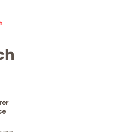
h
ch
rer
Kostenlose Beratung!
Sie 
ce
unseren