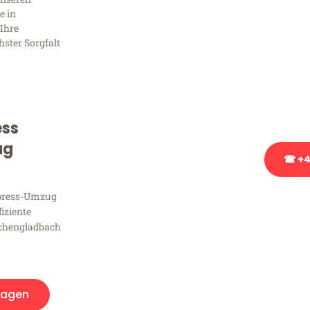
Frag
e in
Ihre
hster Sorgfalt
Sie haben Fragen zu Ihrem
Beratung bezüglich Ihres
Rufen Sie uns gerne an, un
Ihnen kostenlos weiterzuh
ess
ug
☎ +4
xpress-Umzug
Stattdessen eine u
fiziente
chengladbach
ragen