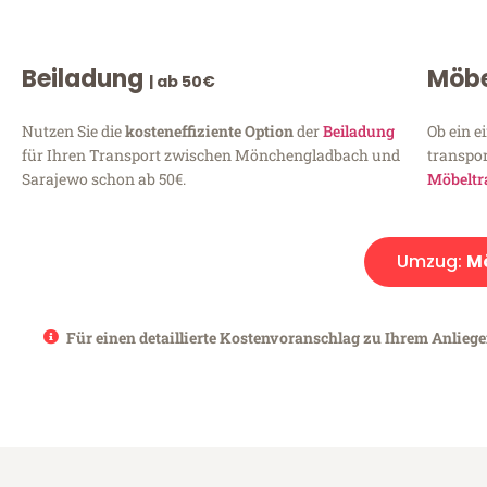
Beiladung
Möbe
| ab 50€
Nutzen Sie die
kosteneffiziente Option
der
Beiladung
Ob ein e
für Ihren Transport zwischen Mönchengladbach und
transpor
Sarajewo schon ab 50€.
Möbeltr
Umzug:
M
Für einen detaillierte Kostenvoranschlag zu Ihrem Anlieg