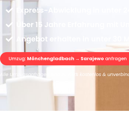
Express-Abwicklung in unter 2
Über 15 Jahre Erfahrung mit 
Angebot erhalten in unter 30 
Umzug:
Mönchengladbach → Sarajewo
anfragen
Alle Umzugsanfragen sind zu 100% kostenlos & unverbind