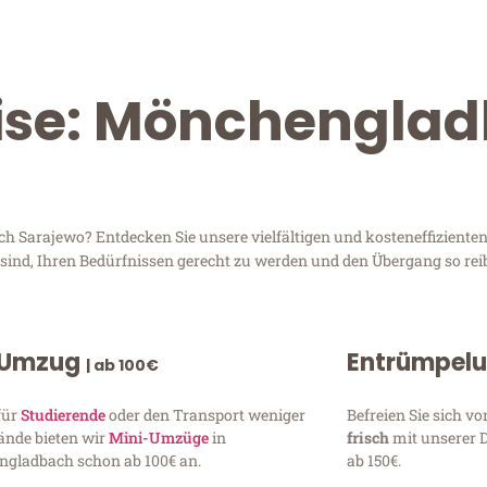
eise: Mönchengla
Sarajewo? Entdecken Sie unsere vielfältigen und kosteneffizienten 
sind, Ihren Bedürfnissen gerecht zu werden und den Übergang so rei
 Umzug
Entrümpel
| ab 100€
für
Studierende
oder den Transport weniger
Befreien Sie sich 
ände bieten wir
Mini-Umzüge
in
frisch
mit unserer 
gladbach schon ab 100€ an.
ab 150€.