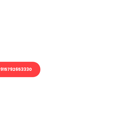
en?
 Transport oder benötigen eine
 Umzug?
ser Team aus Experten freut sich,
elfen!
915792653330
nverbindliche Anfrage senden