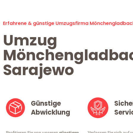
Erfahrene & günstige Umzugsfirma Mönchengladbac
Umzug
Mönchengladba
Sarajewo
Günstige
Siche
Abwicklung
Servi
Profitieren Sie von unseren
günstigen
Verlassen Sie sich auf 