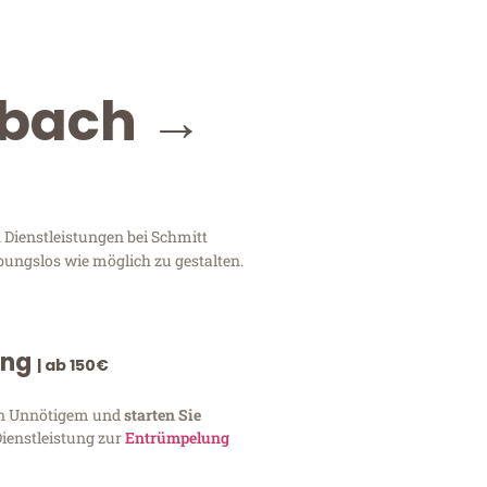
dbach →
Dienstleistungen bei Schmitt
bungslos wie möglich zu gestalten.
ung
| ab 150€
von Unnötigem und
starten Sie
Dienstleistung zur
Entrümpelung