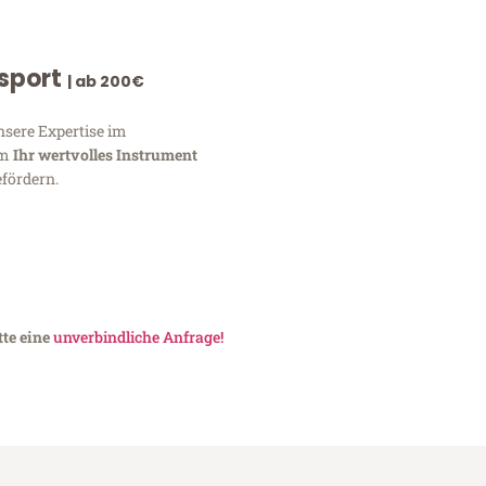
nsport
| ab 200€
nsere Expertise im
um
Ihr wertvolles Instrument
fördern.
tte eine
unverbindliche Anfrage!