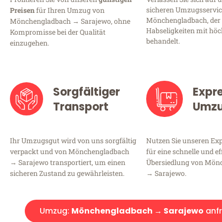
sicheren Umzugsservic
Preisen
für Ihren Umzug von
Mönchengladbach, der 
Mönchengladbach → Sarajewo, ohne
Habseligkeiten mit höc
Kompromisse bei der Qualität
behandelt.
einzugehen.
Sorgfältiger
Expr
Transport
Umz
Ihr Umzugsgut wird von uns sorgfältig
Nutzen Sie unseren E
verpackt und von Mönchengladbach
für eine schnelle und ef
→ Sarajewo transportiert, um einen
Übersiedlung von Mön
sicheren Zustand zu gewährleisten.
→ Sarajewo.
Umzug:
Mönchengladbach → Sarajewo
anf