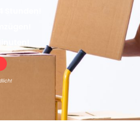
4 Stunden!
Umzügen!
Minuten!
lich!