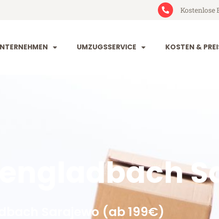
Kostenlose 
NTERNEHMEN
UMZUGSSERVICE
KOSTEN & PREI
engladbach S
dbach Sarajewo (ab 199€)