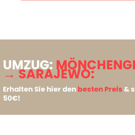
UMZUG:
MÖNCHENG
→ SARAJEWO:
Erhalten Sie hier den
besten Preis
& s
50€!